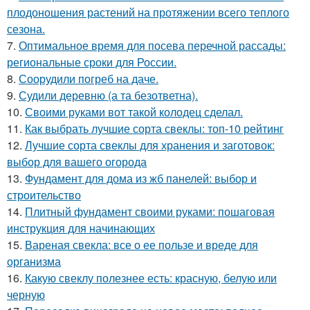
плодоношения растений на протяжении всего теплого
сезона.
7.
Оптимальное время для посева перечной рассады:
региональные сроки для России.
8.
Соорудили погреб на даче.
9.
Судили деревню (а та безответна).
10.
Своими руками вот такой колодец сделал.
11.
Как выбрать лучшие сорта свеклы: топ-10 рейтинг
12.
Лучшие сорта свеклы для хранения и заготовок:
выбор для вашего огорода
13.
Фундамент для дома из жб панелей: выбор и
строительство
14.
Плитный фундамент своими руками: пошаговая
инструкция для начинающих
15.
Вареная свекла: все о ее пользе и вреде для
организма
16.
Какую свеклу полезнее есть: красную, белую или
черную