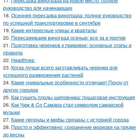
17.
Пересадка винограда на новое место: полное
руководство для начинающих
18.
Осенняя пересадка винограда: полное руководство
по успешной транспортировке в сентябре
19.
Какие интересные улицы и кварталы
20.
Пересаживаем виноград осенью: все за и против
21.
Подготовка черенков к прививке: основные этапы и
правила
22.
Headlines:
23.
Когда лучше всего заготавливать черенки для
успешного размножения растений
24.
Какие уникальные особенности отличают Пензу от
других городов
25.
Как сушить плоды шиповника: пошаговая инструкция
26.
Как Чиж & Co Самара стал символом самарской
музыки
27.
Какие легенды и мифы связаны с историей города
28.
Просто и эффективно: сохранение моркови на грядке
до весны