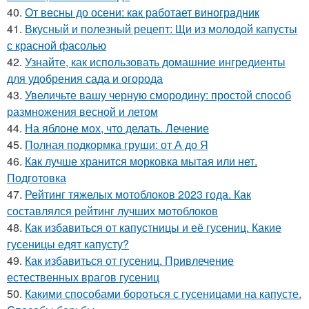
40.
От весны до осени: как работает виноградник
41.
Вкусный и полезный рецепт: Щи из молодой капусты
с красной фасолью
42.
Узнайте, как использовать домашние ингредиенты
для удобрения сада и огорода
43.
Увеличьте вашу черную смородину: простой способ
размножения весной и летом
44.
На яблоне мох, что делать. Лечение
45.
Полная подкормка груши: от А до Я
46.
Как лучше хранится морковка мытая или нет.
Подготовка
47.
Рейтинг тяжелых мотоблоков 2023 года. Как
составлялся рейтинг лучших мотоблоков
48.
Как избавиться от капустницы и её гусениц. Какие
гусеницы едят капусту?
49.
Как избавиться от гусениц. Привлечение
естественных врагов гусениц
50.
Какими способами бороться с гусеницами на капусте.