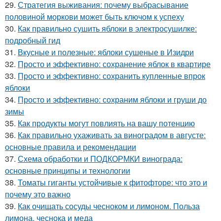
29.
Стратегия выживания: почему выбрасывание
половиной моркови может быть ключом к успеху
30.
Как правильно сушить яблоки в электросушилке:
подробный гид
31.
Вкусные и полезные: яблоки сушеные в Изидри
32.
Просто и эффективно: сохранение яблок в квартире
33.
Просто и эффективно: сохранить купленные впрок
яблоки
34.
Просто и эффективно: сохраним яблоки и груши до
зимы
35.
Как продукты могут повлиять на вашу потенцию
36.
Как правильно ухаживать за виноградом в августе:
основные правила и рекомендации
37.
Схема обработки и ПОДКОРМКИ винограда:
основные принципы и технологии
38.
Томаты гиганты устойчивые к фитофторе: что это и
почему это важно
39.
Как очищать сосуды чесноком и лимоном. Польза
лимона, чеснока и меда