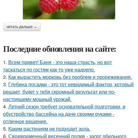
читать дальше →
Последние обновления на сайте:
1.
Всем привет! Баня - это наша страсть, но вот
таскаться по гостям как-то уже надоело.
2.
Как вырастить морковь без проблем и прореживания.
3.
Глубина посадки - это тот невидимый фактор, который
решает, будет у тебя скромный результат или по-
настоящему мощный урожай.
4.
Летний сезон требует основательной подготовки, и
обустройство бассейна на даче своими руками -
отличное решение.
5.
Каким растениям не подходит зола.
6.
Своевременный весенний полив - залог обильного