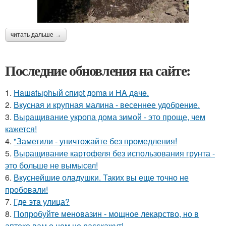
читать дальше →
Последние обновления на сайте:
1.
Haшatыphый cпиpt дoma и HA дaчe.
2.
Вкусная и крупная малина - весеннее удобрение.
3.
Выращивание укропа дома зимой - это проще, чем
кажется!
4.
"Заметили - уничтожайте без промедления!
5.
Выращивание картофеля без использования грунта -
это больше не вымысел!
6.
Вкуснейшие оладушки. Таких вы еще точно не
пробовали!
7.
Где этa улица?
8.
Попробуйте меновазин - мощное лекарство, но в
аптеке вам о нем не расскажут!