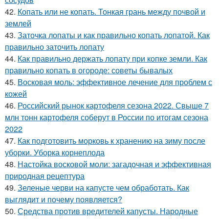
42.
Копать или не копать. Тонкая грань между почвой и
землей
43.
Заточка лопаты и как правильно копать лопатой. Как
правильно заточить лопату
44.
Как правильно держать лопату при копке земли. Как
правильно копать в огороде: советы бывалых
45.
Восковая моль: эффективное лечение для проблем с
кожей
46.
Российский рынок картофеля сезона 2022. Свыше 7
млн тонн картофеля соберут в России по итогам сезона
2022
47.
Как подготовить морковь к хранению на зиму после
уборки. Уборка корнеплода
48.
Настойка восковой моли: загадочная и эффективная
природная рецептура
49.
Зеленые черви на капусте чем обработать. Как
выглядит и почему появляется?
50.
Средства против вредителей капусты. Народные