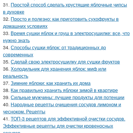
31.
Простой способ сделать хрустящие яблочные чипсы
в духовке
32.
Просто и полезно: как приготовить сухофрукты в
домашних условиях
33.
Время сушки яблок и груш в электросушилке: все, что
нужно знать
34.
Способы сушки яблок: от традиционных до
современных
35.
Сделай свою электросушилку для сушки фруктов
36.
Холодильник для хранения яблок: миф или
реальность
37.
Зимние яблоки: как хранить их дома
38.
Как правильно хранить яблоки зимой в квартире
39.
Сильные мужчины: лучшие продукты для потенции
40.
Народные рецепты очищения сосудов лимоном и
чесноком. Рецепты
41.
ТОП-3 рецептов для эффективной очистки сосудов.
Эффективные рецепты для очистки кровеносных
сосудов