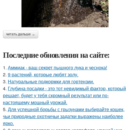
читать дальше →
Последние обновления на сайте:
1.
Аммиак - ваш секрет пышного лука и чеснока!
2.
9 растений, которые любят золу.
3.
Натуральные подкормки для гортензии.
4.
Глубина посадки - это тот невидимый фактор, который
решает, будет у тебя скромный результат или по-
настоящему мощный урожай.
5.
Для успешной борьбы с грызунами выбирайте кошек,
чьи природные охотничьи задатки выражены наиболее
ярко.