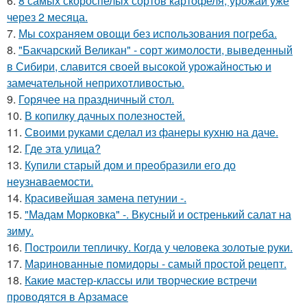
6.
8 самых скороспелых сортов картофеля, урожай уже
через 2 месяца.
7.
Мы сохраняем овощи без использования погреба.
8.
"Бакчарский Великан" - сорт жимолости, выведенный
в Сибири, славится своей высокой урожайностью и
замечательной неприхотливостью.
9.
Горячее на праздничный стол.
10.
В копилку дачных полезностей.
11.
Своими руками сделал из фанеры кухню на даче.
12.
Где этa улица?
13.
Купили старый дом и преобразили его до
неузнаваемости.
14.
Красивейшая замена петунии -.
15.
"Мадам Морковка" -. Вкусный и остренький салат на
зиму.
16.
Построили тепличку. Когда у человека золотые руки.
17.
Маринованные помидоры - самый простой рецепт.
18.
Какие мастер-классы или творческие встречи
проводятся в Арзамасе