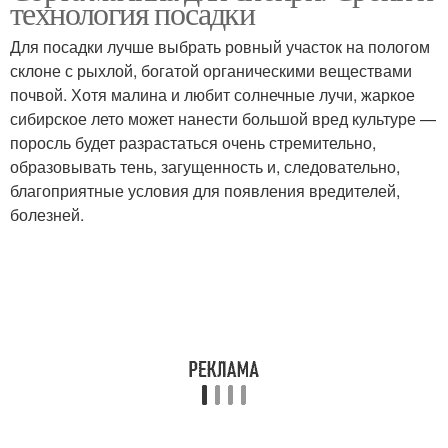
технология посадки
Для посадки лучше выбрать ровный участок на пологом
склоне с рыхлой, богатой органическими веществами
почвой. Хотя малина и любит солнечные лучи, жаркое
Малины для урала
Малин в сибири
сибирское лето может нанести большой вред культуре —
поросль будет разрастаться очень стремительно,
образовывать тень, загущенность и, следовательно,
благоприятные условия для появления вредителей,
Атлант в сибири
Полька для сибири
болезней.
Летний малин
Уход в сибири
Сорта для сибири