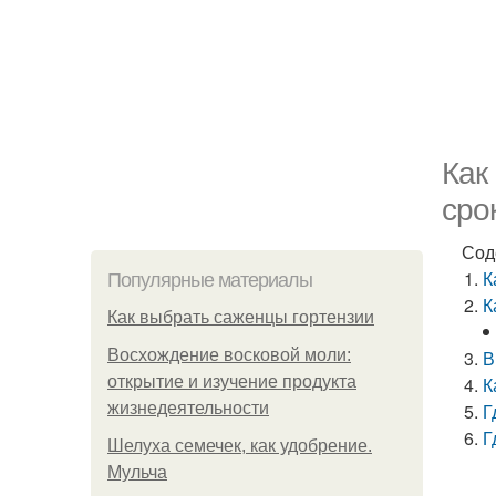
Как
сро
Сод
К
Популярные материалы
К
Как выбрать саженцы гортензии
Восхождение восковой моли:
В
открытие и изучение продукта
К
жизнедеятельности
Г
Г
Шелуха семечек, как удобрение.
Мульча