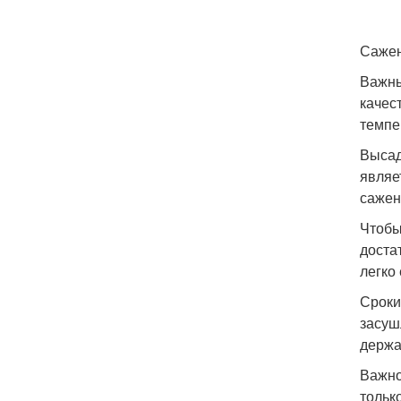
Сажен
Важны
качес
темпе
Высад
являе
сажен
Чтобы
доста
легко
Сроки
засуш
держа
Важно
тольк