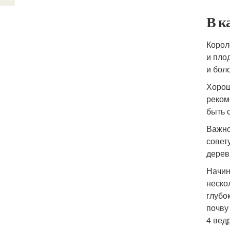
В к
Корол
и пло
и бол
Хорош
реком
быть 
Важно
совет
дерев
Начин
неско
глубо
почву
4 вед