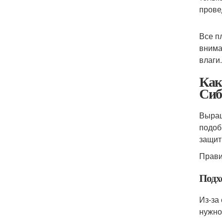
прове
Все п
внима
влаги
Как
Сиб
Выращ
подоб
защит
Прави
Подх
Из-за
нужно