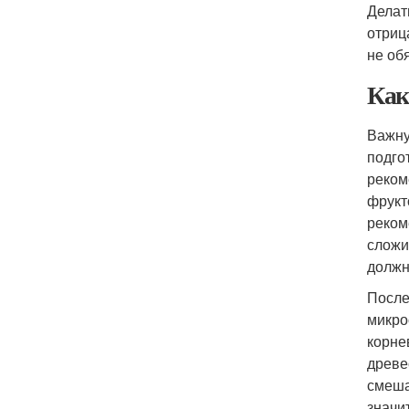
Делать
отриц
не об
Как
Важну
подго
реком
фрукт
реком
сложи
должн
После
микро
корне
древе
смеша
значи