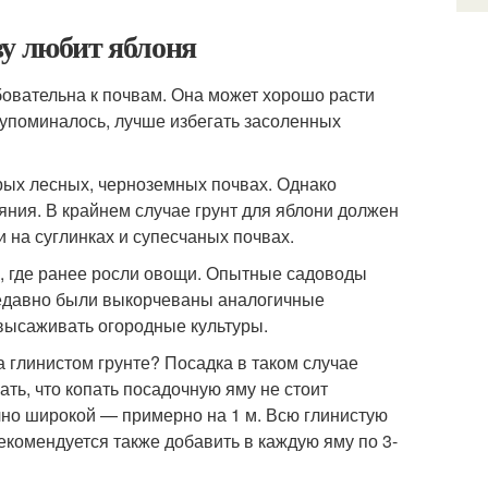
ву любит яблоня
бовательна к почвам. Она может хорошо расти
е упоминалось, лучше избегать засоленных
рых лесных, черноземных почвах. Однако
яния. В крайнем случае грунт для яблони должен
 на суглинках и супесчаных почвах.
, где ранее росли овощи. Опытные садоводы
 недавно были выкорчеваны аналогичные
 высаживать огородные культуры.
 глинистом грунте? Посадка в таком случае
ать, что копать посадочную яму не стоит
чно широкой — примерно на 1 м. Всю глинистую
екомендуется также добавить в каждую яму по 3-