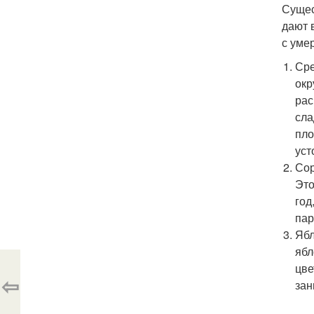
Сущес
дают 
с уме
Сре
окр
рас
сла
пло
уст
Сор
Это
год
пар
Ябл
ябл
цве
⇦
зан