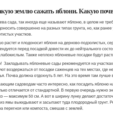
акую землю сажать яблони. Какую поч
ева сада, так иногда еще называют яблоню, в целом не тре
доносить совершенно на разных типах грунта, но, как ране
отистых участков.
о растет и плодоносит яблоня на дерново-подзолистых, се
ендуется перед посадкой довести их до нейтрального состо
слабокислым. Также неплохо яблоневые посадки будут расти
! Закладывать яблоневые сады рекомендуется на участках
уют воздержаться от посадки саженцев на тех местах, где
ья. Почва должна отдохнуть 5 лет. На это время там лучше
ающим садоводам часто интересно, как посадить яблоню на
лько отличается от стандартной. В первую очередь нужно зн
ко — максимум 50 см. А вот в ширину лунку делают достато
 из ямы выкидывают и засыпают туда плодородный грунт. Р
ра перегноя или компоста, смешав с землей.