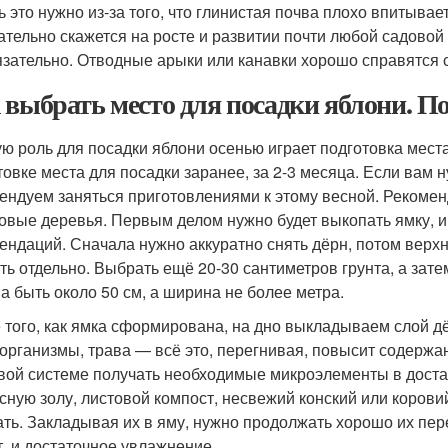
 это нужно из-за того, что глинистая почва плохо впитывает 
ательно скажется на росте и развитии почти любой садовой
язательно. Отводные арыки или канавки хорошо справятся с
 выбрать место для посадки яблони. П
ю роль для посадки яблони осенью играет подготовка места
товке места для посадки заранее, за 2-3 месяца. Если вам 
ендуем заняться приготовлениями к этому весной. Рекоменд
овые деревья. Первым делом нужно будет выкопать ямку, 
ендаций. Сначала нужно аккуратно снять дёрн, потом верхн
ть отдельно. Выбрать ещё 20-30 сантиметров грунта, а зат
а быть около 50 см, а ширина не более метра.
 того, как ямка сформирована, на дно выкладываем слой дё
организмы, трава — всё это, перегнивая, повысит содержан
вой системе получать необходимые микроэлементы в доста
сную золу, листовой компост, несвежий конский или корови
ть. Закладывая их в яму, нужно продолжать хорошо их пер
т, и достаточное увлажнение.