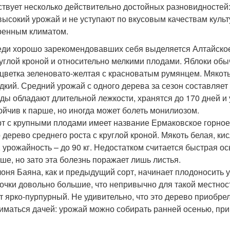
твует несколько действительно достойных разновидностей
высокий урожай и не уступают по вкусовым качествам культ
ренным климатом.
ди хорошо зарекомендовавших себя выделяется Алтайское
углой кроной и относительно мелкими плодами. Яблоки обыч
цветка зеленовато-желтая с красноватым румянцем. Мякоть 
дкий. Средний урожай с одного дерева за сезон составляет 
ды обладают длительной лежкости, хранятся до 170 дней и
ойчив к парше, но иногда может болеть монилиозом.
т с крупными плодами имеет название Ермаковское горное.
 дерево среднего роста с круглой кроной. Мякоть белая, к
, урожайность – до 90 кг. Недостатком считается быстрая о
ше, но зато эта болезнь поражает лишь листья.
оня Баяна, как и предыдущий сорт, начинает плодоносить уж
очки довольно большие, что непривычно для такой местности
т ярко-пурпурный. Не удивительно, что это дерево приобр
иматься дачей: урожай можно собирать ранней осенью, при 