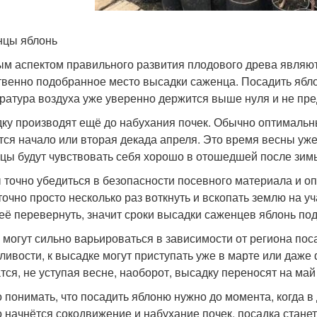
цы яблонь
м аспектом правильного развития плодового древа являют
твенно подобранное место высадки саженца. Посадить ябло
ратура воздуха уже уверенно держится выше нуля и не пр
ку производят ещё до набухания почек. Обычно оптимальн
тся начало или вторая декада апреля. Это время весны уже 
цы будут чувствовать себя хорошо в отошедшей после зим
 точно убедиться в безопасности посевного материала и о
точно просто несколько раз воткнуть и вскопать землю на уч
 её перевернуть, значит сроки высадки саженцев яблонь по
 могут сильно варьироваться в зависимости от региона пос
ливости, к высадке могут приступать уже в марте или даже 
тся, не уступая весне, наоборот, высадку переносят на май
 понимать, что посадить яблоню нужно до момента, когда в
о начнётся сокодвижение и набухание почек, посадка станет