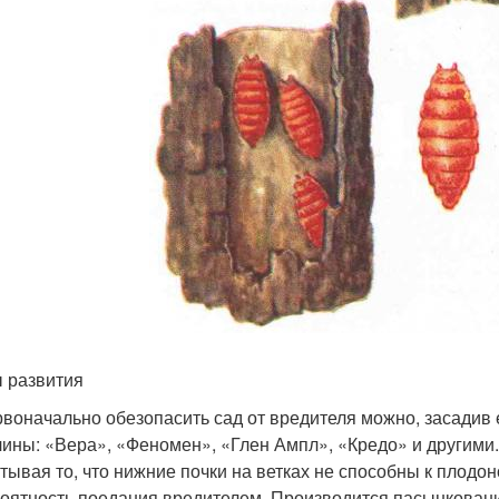
 развития
воначально обезопасить сад от вредителя можно, засадив
ины: «Вера», «Феномен», «Глен Ампл», «Кредо» и другими
тывая то, что нижние почки на ветках не способны к плодо
оятность поедания вредителем. Производится пасынкование