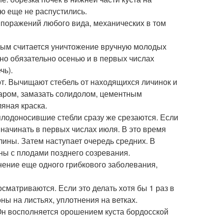
ью еще не распустились.
поражений любого вида, механических в том
ным считается уничтожение вручную молодых
жно обязательно осенью и в первых числах
чь).
ют. Вычищают стебель от находящихся личинок и
варом, замазать солидолом, цементным
ляная краска.
лодоносившие стебли сразу же срезаются. Если
 начинать в первых числах июля. В это время
ины. Затем наступает очередь средних. В
ны с плодами позднего созревания.
ение еще одного грибкового заболевания,
сматриваются. Если это делать хотя бы 1 раз в
ы на листьях, уплотнения на ветках.
Он восполняется орошением куста бордосской