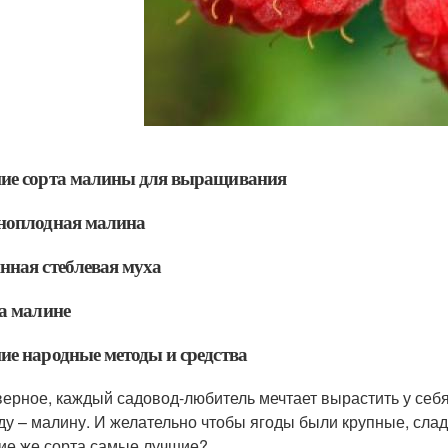
ие сорта малины для выращивания
ноплодная малина
ная стеблевая муха
а малине
е народные методы и средства
ерное, каждый садовод-любитель мечтает вырастить у себя
ду – малину. И желательно чтобы ягоды были крупные, слад
ие же сорта самые лучшие?