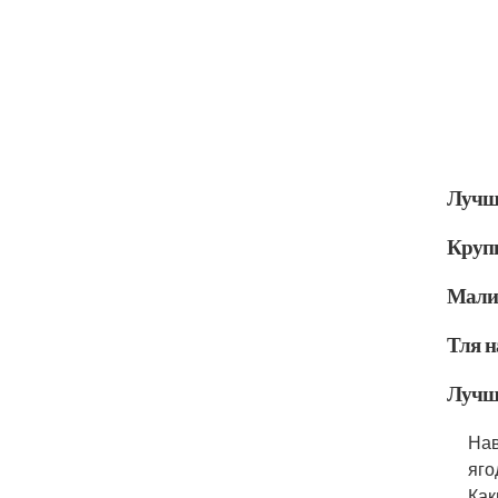
Лучш
Круп
Малин
Тля н
Лучши
Нав
яго
Как