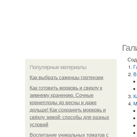
Гал
Сод
Г
Популярные материалы
В
Как выбрать саженцы гортензии
Как готовить морковь и свеклу к
зимнему хранению. Сочные
К
корнеплоды до весны и даже
М
дольше! Как сохранить морковь и
свёклу зимой: способы для разных
условий
Воспитание уникальных томатов с