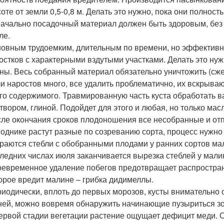
оте от земли 0,5-0,8 м. Делать это нужно, пока они полност
ачально посадочный материал должен быть здоровым, без 
ле.
овным трудоемким, длительным по времени, но эффектив
остков с характерными вздутыми участками. Делать это ну
ны. Весь собранный материал обязательно уничтожить (сже
и наростов много, все удалить проблематично, их вскрыва
го содержимого. Травмированную часть куста обработать 
твором, глиной. Подойдет для этого и любая, но только мас
ле окончания сроков плодоношения все несобранные и отп
годнике растут разные по созреванию сорта, процесс нужно
раются стебли с обобранными плодами у ранних сортов мал
ледних числах июля заканчивается вырезка стеблей у мали
евременное удаление побегов предотвращает распростран
орое вредит малине – грибка дидимеллы.
иодически, вплоть до первых морозов, кусты внимательно о
ней, можно вовремя обнаружить начинающие пузыриться зон
ервой стадии вегетации растение ощущает дефицит меди. 