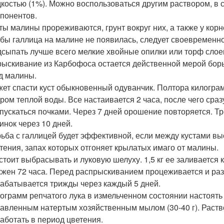
костью (1%). Можно воспользоваться другим раствором, в со
понентов.
ты малины прореживаются, грунт вокруг них, а также у кор
бы галлица на малине не появилась, следует своевременн
сыпать лучше всего мелкие хвойные опилки или торф слое
ыскивание из Карбофоса остается действенной мерой борь
д малины.
ет спасти куст обыкновенный одуванчик. Полтора килогра
ром теплой воды. Все настаивается 2 часа, после чего сра
пускаться почками. Через 7 дней орошение повторяется. Т
инок через 10 дней.
ьба с галлицей будет эффективной, если между кустами выса
тения, запах которых отгоняет крылатых имаго от малины.
стоит выбрасывать и луковую шелуху. 1,5 кг ее заливается 
жен 72 часа. Перед распрыскиванием процеживается и раз
абатывается трижды через каждый 5 дней.
ограмм репчатого лука в измельченном состоянии настоять в
авленным натертым хозяйственным мылом (30-40 г). Раств
аботать в период цветения.