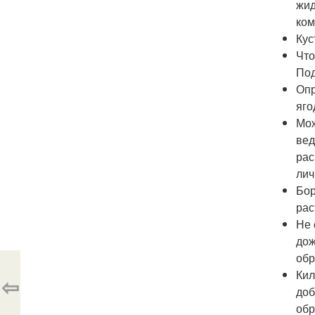
жид
ком
Кус
Что
Под
Опр
яго
Мож
вед
рас
лич
Бор
рас
Не 
дож
обр
Кил
⇦
доб
обр