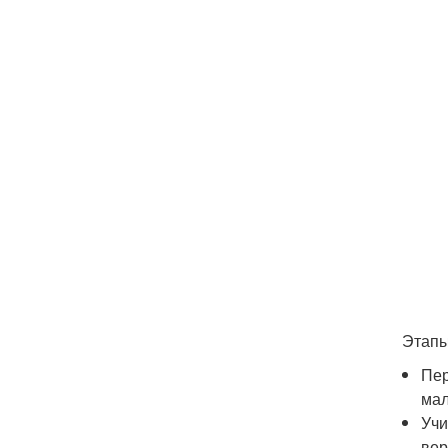
Этапы
Пер
мал
Учи
вер