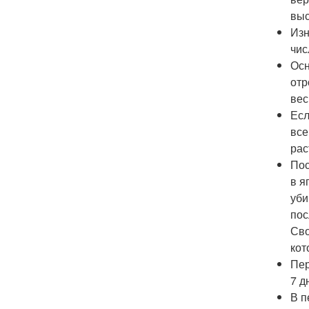
выс
Изн
чис
Осн
отр
вес
Есл
все
рас
Пос
в я
уби
пос
Сво
кот
Пер
7 д
В п