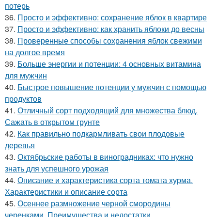
потерь
36.
Просто и эффективно: сохранение яблок в квартире
37.
Просто и эффективно: как хранить яблоки до весны
38.
Проверенные способы сохранения яблок свежими
на долгое время
39.
Больше энергии и потенции: 4 основных витамина
для мужчин
40.
Быстрое повышение потенции у мужчин с помощью
продуктов
41.
Отличный сорт подходящий для множества блюд.
Сажать в открытом грунте
42.
Как правильно подкармливать свои плодовые
деревья
43.
Октябрьские работы в виноградниках: что нужно
знать для успешного урожая
44.
Описание и характеристика сорта томата хурма.
Характеристики и описание сорта
45.
Осеннее размножение черной смородины
черенками. Преимущества и недостатки