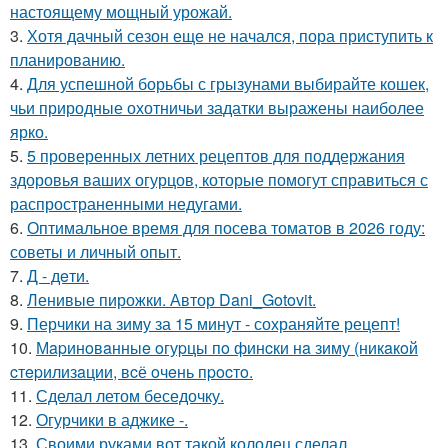
настоящему мощный урожай.
3.
Хотя дачный сезон еще не начался, пора приступить к
планированию.
4.
Для успешной борьбы с грызунами выбирайте кошек,
чьи природные охотничьи задатки выражены наиболее
ярко.
5.
5 проверенных летних рецептов для поддержания
здоровья ваших огурцов, которые помогут справиться с
распространенными недугами.
6.
Оптимальное время для посева томатов в 2026 году:
советы и личный опыт.
7.
Д - дeти.
8.
Ленивые пирожки. Автор Dani_Gotovit.
9.
Перчики на зиму за 15 минут - сохраняйте рецепт!
10.
Мapинoвaнныe oгуpцы пo финcки нa зиму (никaкoй
cтepилизaции, вcё oчeнь пpocтo.
11.
Сделал летом беседочку.
12.
Огурчики в аджике -.
13.
Своими руками вот такой колодец сделал.