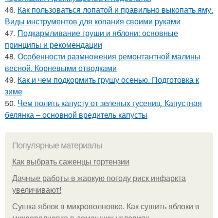
46.
Как пользоваться лопатой и правильно выкопать яму.
Виды инструментов для копания своими руками
47.
Подкармливание груши и яблони: основные
принципы и рекомендации
48.
Особенности размножения ремонтантной малины
весной. Корневыми отводками
49.
Как и чем подкормить грушу осенью. Подготовка к
зиме
50.
Чем полить капусту от зеленых гусениц. Капустная
белянка – основной вредитель капусты
Популярные материалы
Как выбрать саженцы гортензии
Дачные работы в жаркую погоду риск инфаркта
увеличивают!
Сушка яблок в микроволновке. Как сушить яблоки в