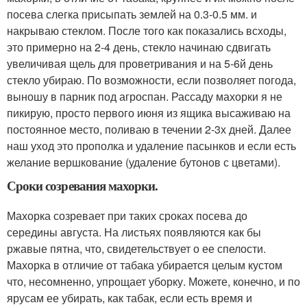
посева слегка присыпать землей на 0.3-0.5 мм. и
накрываю стеклом. После того как показались всходы,
это примерно на 2-4 день, стекло начинаю сдвигать
увеличивая щель для проветривания и на 5-6й день
стекло убираю. По возможности, если позволяет погода,
выношу в парник под агроспан. Рассаду махорки я не
пикирую, просто первого июня из ящика высаживаю на
постоянное место, поливаю в течении 2-3х дней. Далее
наш уход это прополка и удаление пасынков и если есть
желание вершкование (удаление бутонов с цветами).
Сроки созревания махорки.
Махорка созревает при таких сроках посева до
середины августа. На листьях появляются как бы
ржавые пятна, что, свидетельствует о ее спелости.
Махорка в отличие от табака убирается целым кустом
что, несомненно, упрощает уборку. Можете, конечно, и по
ярусам ее убирать, как табак, если есть время и