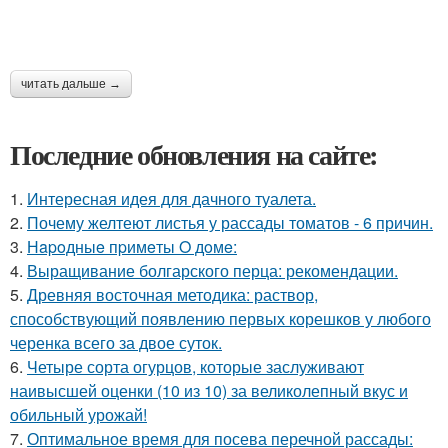
читать дальше →
Последние обновления на сайте:
1.
Интересная идея для дачного туалета.
2.
Почему желтеют листья у рассады томатов - 6 причин.
3.
Нapoдныe пpимeты O дoмe:
4.
Выращивание болгарского перца: рекомендации.
5.
Древняя восточная методика: раствор,
способствующий появлению первых корешков у любого
черенка всего за двое суток.
6.
Четыре сорта огурцов, которые заслуживают
наивысшей оценки (10 из 10) за великолепный вкус и
обильный урожай!
7.
Оптимальное время для посева перечной рассады: