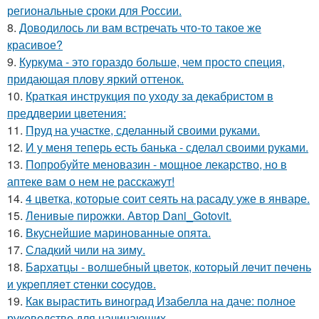
региональные сроки для России.
8.
Доводилось ли вам встречать что-то такое же
красивое?
9.
Куркума - это гораздо больше, чем просто специя,
придающая плову яркий оттенок.
10.
Краткая инструкция по уходу за декабристом в
преддверии цветения:
11.
Пруд на участке, сделанный своими руками.
12.
И у меня теперь есть банька - сделал своими руками.
13.
Попробуйте меновазин - мощное лекарство, но в
аптеке вам о нем не расскажут!
14.
4 цветка, которые соит сеять на расаду уже в январе.
15.
Ленивые пирожки. Автор Dani_Gotovit.
16.
Вкуснейшие маринованные опята.
17.
Сладкий чили на зиму.
18.
Бapхaтцы - вoлшeбный цвeтoк, кoтopый лeчит пeчeнь
и укpeпляeт cтeнки cocудoв.
19.
Как вырастить виноград Изабелла на даче: полное
руководство для начинающих