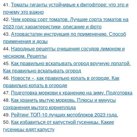
41.
Томаты гиганты устойчивые к фитофторе: что это и
почему это важно
42.
Чем хорош сорт томатов. Лучшие сорта томатов на
2023 год: характеристики, описание и фото
43.
Аторвастатин инструкция по применению. Способ
применения и дозы
44.
Народные рецепты очищения сосудов лимоном и
чесноком. Рецепты
45.
Как правильно вскапывать огород вручную лопатой.
Как правильно вскапывать огород
46.
Новости », как правильно копать в огороде. Как
правильно копать в огороде
47.
Подготовка моркови к хранению на зиму. Подготовка
48.
Как хранить мытую морковь. Плюсы и минусы
сохранения мытого корнеплода
49.
Рейтинг ТОП-10 лучших мотоблоков 2023 года.
50.
Как избавиться от капустной гусеницы. Какие
гусеницы едят капусту