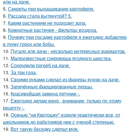
или на даче.
5.
Секреты при выращивании картофеля.
6.
Рассада стала вытянутой? 5.
7.
Каким растениям не подходит зола.
8.
Комнатные растения - фильтры воздуха.
9.
Почему при посадке картофеля я ежегодно добавляю
в лунку горох или бобы.
10.
Пугало для дачи - несколько интересных вариантов.
11.
Малоизвестные сокровища ягодного царства.
12.
Соорудили погреб на даче.
13.
За три года.
14.
Своими руками сделал из фанеры кухню на даче.
15.
Запечённые фаршированные перцы.
16.
Красивейшая замена петунии -.
17.
Ежегодно делаю вино , внимание, только по этому
рецепту -.
18.
Oceнью "нa Кapтошку" eздили пpaктичecки вce, от
школьников до работников нии с ученой степенью.
19.
Вот такую беседку сделал муж.