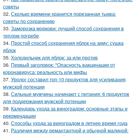
советы
32.
Сколько времени хранится порезанная тыква:
советы по сохранению
33.
Заморозка моркови: лучший способ сохранения в
теплом погребе
34.
Простой способ сохранения яблок на зиму: сушка
яблок
35.
Холодильник для яблок: за или против
36.
Первый заголовок: "Опасность вакцинации от
коронавируса: реальность или мифы
37.
Уролог составил топ-10 продуктов для усиливания
мужской потенции
38.
Сильные мужчины начинают с питания: 6 продуктов
для поддержания мужской потенции
39.
Календарь ухода за виноградом: основные этапы и
рекомендации
40.
Способы ухода за виноградом в летнее время года
41.
Различия между ремантантной и обычной малиной: