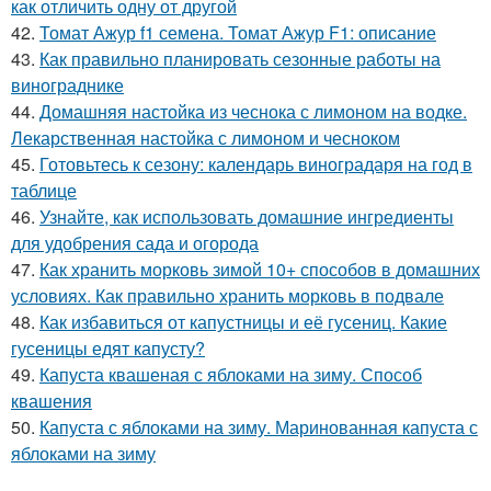
как отличить одну от другой
42.
Томат Ажур f1 семена. Томат Ажур F1: описание
43.
Как правильно планировать сезонные работы на
винограднике
44.
Домашняя настойка из чеснока с лимоном на водке.
Лекарственная настойка с лимоном и чесноком
45.
Готовьтесь к сезону: календарь виноградаря на год в
таблице
46.
Узнайте, как использовать домашние ингредиенты
для удобрения сада и огорода
47.
Как хранить морковь зимой 10+ способов в домашних
условиях. Как правильно хранить морковь в подвале
48.
Как избавиться от капустницы и её гусениц. Какие
гусеницы едят капусту?
49.
Капуста квашеная с яблоками на зиму. Способ
квашения
50.
Капуста с яблоками на зиму. Маринованная капуста с
яблоками на зиму