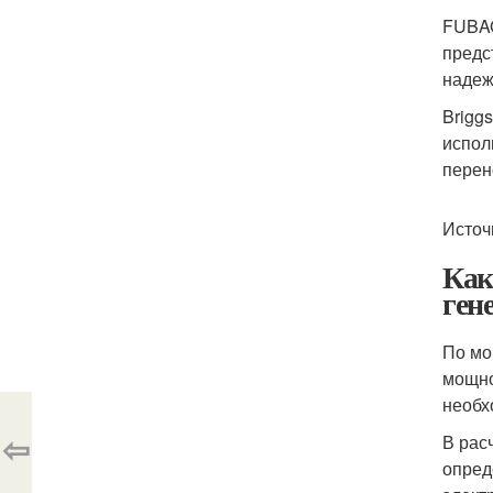
FUBAG
предс
надеж
Brigg
испол
перен
Источ
Как
ген
По мо
мощно
необх
⇦
В рас
опред