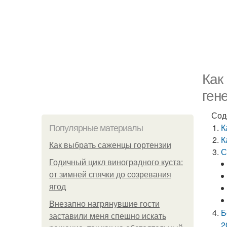
Как
ген
Сод
К
Популярные материалы
К
Как выбрать саженцы гортензии
С
Годичный цикл виноградного куста:
от зимней спячки до созревания
ягод
Внезапно нагрянувшие гости
Б
заставили меня спешно искать
2