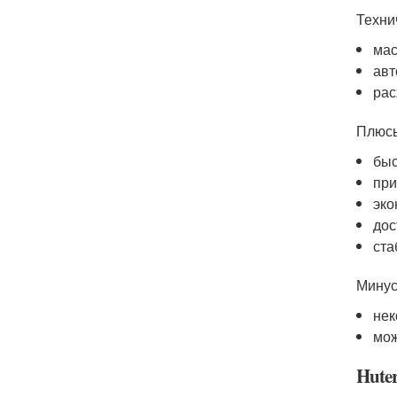
Техни
мас
авт
рас
Плюс
быс
при
эко
дос
ста
Мину
нек
мож
Hute