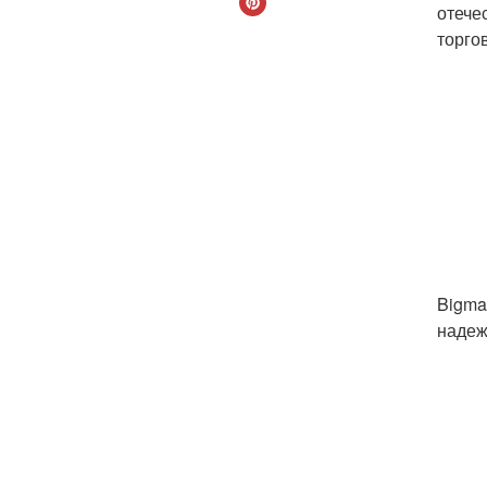
отече
торго
Bigma
надеж