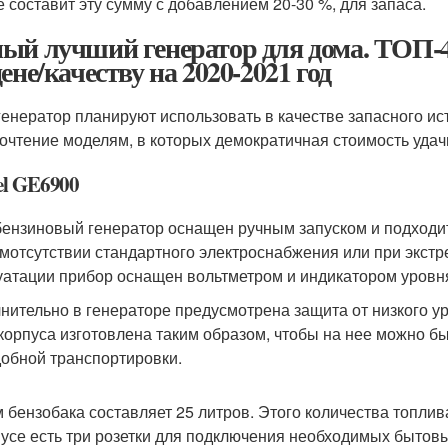
е составит эту сумму с добавлением 20-30 %, для запаса.
ый лучший генератор для дома. ТОП-4
ене/качеству на 2020-2021 год
генератор планируют использовать в качестве запасного ис
очтение моделям, в которых демократичная стоимость удач
el GE6900
бензиновый генератор оснащен ручным запуском и подходи
мотсутствии стандартного электроснабжения или при экстр
уатации прибор оснащен вольтметром и индикатором уровн
нительно в генераторе предусмотрена защита от низкого ур
корпуса изготовлена таким образом, чтобы на нее можно бы
добной транспортировки.
 бензобака составляет 25 литров. Этого количества топлив
пусе есть три розетки для подключения необходимых бытов