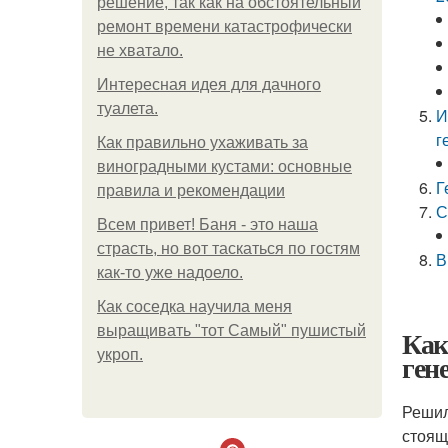
решение, так как на обстоятельный
ремонт времени катастрофически
не хватало.
Интересная идея для дачного
туалета.
И
г
Как правильно ухаживать за
виноградными кустами: основные
Г
правила и рекомендации
С
Всем привет! Баня - это наша
страсть, но вот таскаться по гостям
В
как-то уже надоело.
Как соседка научила меня
выращивать "тот Самый" пушистый
Как
укроп.
ген
Решил
стоящ