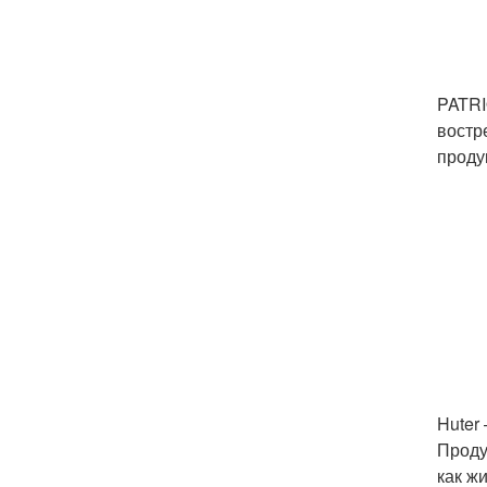
PATRI
востр
проду
Huter
Проду
как ж