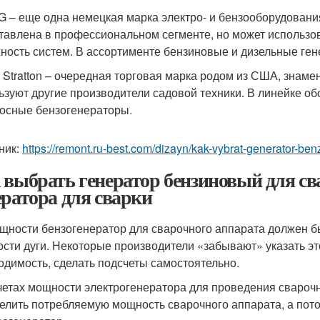
 – еще одна немецкая марка электро- и бензооборудования
тавлена в профессиональном сегменте, но может использова
ность систем. В ассортименте бензиновые и дизельные ге
s Stratton – очередная торговая марка родом из США, знаме
ьзуют другие производители садовой техники. В линейке о
осные бензогенераторы.
ник:
https://remont.ru-best.com/dizayn/kak-vybrat-generator-b
 выбрать генератор бензиновый для св
ератора для сварки
щности бензогенератор для сварочного аппарата должен 
сти дуги. Некоторые производители «забывают» указать эт
одимость, сделать подсчеты самостоятельно.
четах мощности электрогенератора для проведения сварочн
елить потребляемую мощность сварочного аппарата, а пот