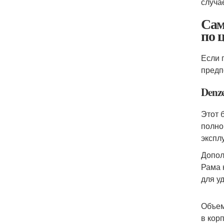
случа
Сам
по ц
Если 
предп
Denz
Этот 
полно
экспл
Допол
Рама 
для у
Объем
в кор