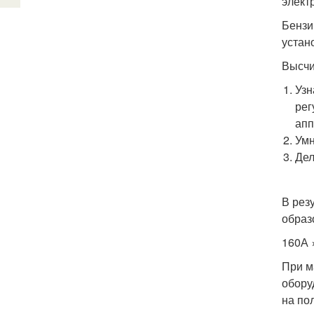
элект
Бензи
устан
Высчи
Узн
рег
апп
Умн
Дел
В рез
образ
160А 
При м
обору
на по