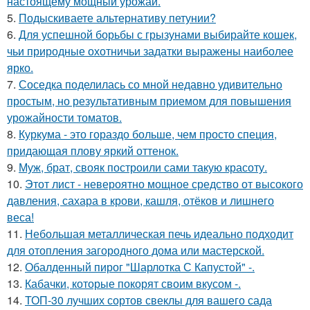
настоящему мощный урожай.
5.
Подыскиваете альтернативу петунии?
6.
Для успешной борьбы с грызунами выбирайте кошек,
чьи природные охотничьи задатки выражены наиболее
ярко.
7.
Соседка поделилась со мной недавно удивительно
простым, но результативным приемом для повышения
урожайности томатов.
8.
Куркума - это гораздо больше, чем просто специя,
придающая плову яркий оттенок.
9.
Муж, брат, свояк построили сами такую красоту.
10.
Этот лист - невероятно мощное средство от высокого
давления, сахара в крови, кашля, отёков и лишнего
веса!
11.
Небольшая металлическая печь идеально подходит
для отопления загородного дома или мастерской.
12.
Обалденный пирог "Шарлотка С Капустой" -.
13.
Кабачки, которые покорят своим вкусом -.
14.
ТОП-30 лучших сортов свеклы для вашего сада