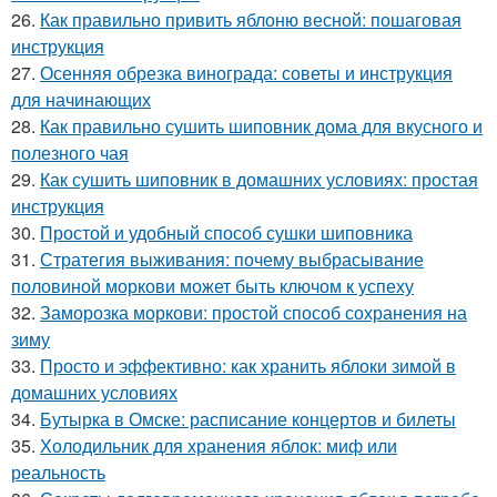
26.
Как правильно привить яблоню весной: пошаговая
инструкция
27.
Осенняя обрезка винограда: советы и инструкция
для начинающих
28.
Как правильно сушить шиповник дома для вкусного и
полезного чая
29.
Как сушить шиповник в домашних условиях: простая
инструкция
30.
Простой и удобный способ сушки шиповника
31.
Стратегия выживания: почему выбрасывание
половиной моркови может быть ключом к успеху
32.
Заморозка моркови: простой способ сохранения на
зиму
33.
Просто и эффективно: как хранить яблоки зимой в
домашних условиях
34.
Бутырка в Омске: расписание концертов и билеты
35.
Холодильник для хранения яблок: миф или
реальность