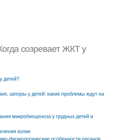
огда созревает ЖКТ у
у детей?
ния, запоры у детей: какие проблемы ждут на
ания микробиоценоза у грудных детей и
вления колик
томо-физиологические особенности органов