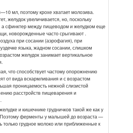
—10 мл, поэтому крохе хватает молозива.
т, желудок увеличивается, но, поскольку
, а сфинктер между пищеводом и желудком еще
щи, новорожденные часто срыгивают .
оздуха при сосании (аэрофагия), при
 уздечке языка, жадном сосании, слишком
возрастом желудок занимает вертикальное
я.
ная, что способствует частому опорожнению
сят от вида вскармливания и с возрастом
льшая проницаемость нежной слизистой
овению расстройств пищеварения и
.
лудке и кишечнике грудничков такой же как у
. Поэтому ферменты у малышей до возраста —
ь только грудное молоко или приближенные к