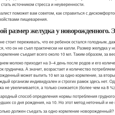
 стать источником стресса и неуверенности.
алист поможет вам советом, как справиться с дискомфор
ройствами пищеварения.
ой размер желудка у новорожденного. 
не стоит переживать, что ее ребенок остался голодным, даж
ся, что он не съел практически ни капли. Размер желудка у
кормление съедает всего около 10 мл. Таким образом, за в
днем молоко приходит на 3–4 день после родов и его количе
ок грудничка. А значит, возрастает и количество потребляем
ожденный может выпить 10 мл за одно кормление, за вторые с
аждый организм индивидуален и строгих рамок здесь нет. Од
ка не увеличивается, а только снижается (более чем на 8 %)
народный способ определения нормы потребления грудного
дших со дня рождения, на 10. Но этот метод неточный и не
колько должен съедать за одно кормление новорожденный? 