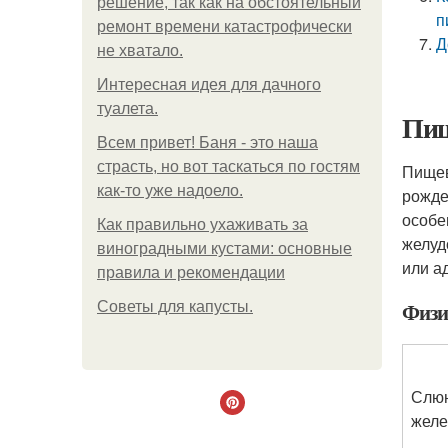
решение, так как на обстоятельный
п
ремонт времени катастрофически
Д
не хватало.
Интересная идея для дачного
туалета.
Пищ
Всем привет! Баня - это наша
страсть, но вот таскаться по гостям
Пищев
как-то уже надоело.
рожде
особе
Как правильно ухаживать за
желуд
виноградными кустами: основные
или а
правила и рекомендации
Физи
Советы для капусты.
Слю
жел