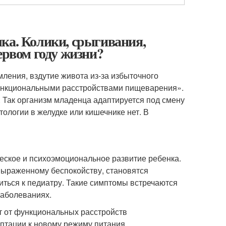
ка. Колики, срыгивания,
ервом году жизни?
ления, вздутие живота из-за избыточного
ункциональными расстройствами пищеварения».
. Так организм младенца адаптируется под смену
тологии в желудке или кишечнике нет. В
ское и психоэмоциональное развитие ребенка.
 выраженному беспокойству, становятся
титься к педиатру. Такие симптомы встречаются
заболеваниях.
ет от функциональных расстройств
птации к новому режиму питания.