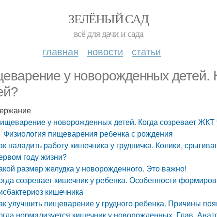
ЗЕЛЁНЫЙ САД
всё для дачи и сада
главная
новости
статьи
еварение у новорожденных детей. К
ей?
ержание
ищеварение у новорожденных детей. Когда созревает ЖКТ 
Физиология пищеварения ребенка с рождения
ак наладить работу кишечника у грудничка. Колики, срыгива
ервом году жизни?
акой размер желудка у новорожденного. Это важно!
огда созревает кишечник у ребенка. Особенности формиров
исбактериоз кишечника
ак улучшить пищеварение у грудного ребенка. Причины поя
огда нормализуется кишечник у новорожденных. Глав. Ана