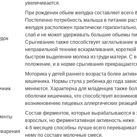
увеличивается.
При рождении объем желудка составляет всего 8
Постепенно потребность малыша в питании расте
желудок расположен практически горизонтально
слаб и не может удерживать большие объемы пи
док
Срыгиванию также способствует заглатывание в
неправильной технике вскармливания, короткой
быстром выделении молока из груди матери. С 
положение, и в норме срыгивания прекращаютс
Моторика у детей раннего возраста более актив
кишечника. Нормы стула у ребенка до года зави
чник
меняются. Характерна для младенцев также бо
оболочки кишечника, что способствует возникн
возникновению пищевых аллергических реакций
Состав ферментов, которые вырабатываются в же
менты
взрослых, но ферментативная активность ниже
4-5 месяцев способны лучше всего перевариват
еварения
нему по составу молочные смеси.