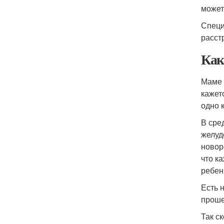
может
Специ
расст
Как
Маме 
кажет
одно 
В сре
желуд
новор
что к
ребен
Есть 
проше
Так с