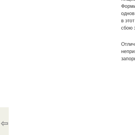
Форми
однов
в это
сбою 
Отлич
непри
запор
⇦