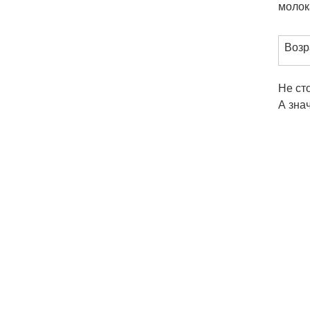
молок
Возр
Не ст
А зна