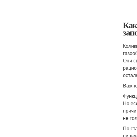
Как
зап
Колик
газоо
Они с
рацио
остал
Важно
Функц
Но ес
причи
не то
По ст
пищев