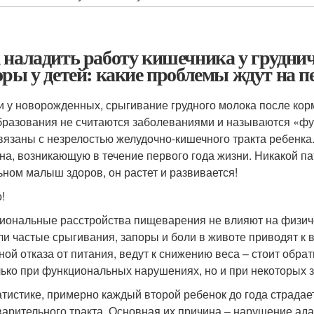
 наладить работу кишечника у груднич
оры у детей: какие проблемы ждут на п
и у новорожденных, срыгивание грудного молока после корм
бразования не считаются заболеваниями и называются «ф
вязаны с незрелостью желудочно-кишечного тракта ребенка
на, возникающую в течение первого года жизни. Никакой па
ьном малыш здоров, он растет и развивается!
!
иональные расстройства пищеварения не влияют на физиче
ли частые срыгивания, запоры и боли в животе приводят к
ной отказа от питания, ведут к снижению веса – стоит обра
лько при функциональных нарушениях, но и при некоторых 
атистике, примерно каждый второй ребенок до года страда
арительного тракта. Основная их причина – нарушение ада