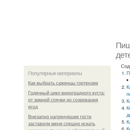
Пищ
дет
Сод
П
Популярные материалы
Как выбрать саженцы гортензии
К
Годичный цикл виноградного куста:
п
от зимней спячки до созревания
К
ягод
К
д
Внезапно нагрянувшие гости
К
заставили меня спешно искать
К