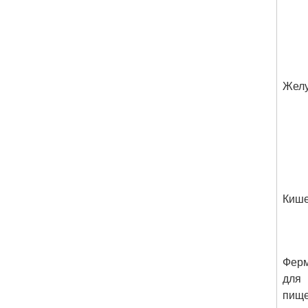
Желу
Кише
Фер
для
пищ