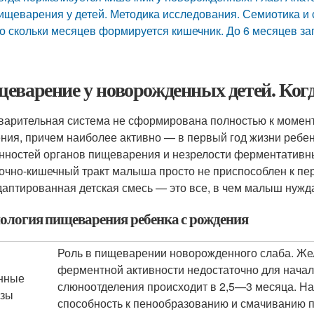
ищеварения у детей. Методика исследования. Семиотика 
о скольки месяцев формируется кишечник. До 6 месяцев за
еварение у новорожденных детей. Когд
арительная система не сформирована полностью к момент
ния, причем наиболее активно — в первый год жизни ребен
нностей органов пищеварения и незрелости ферментативны
очно-кишечный тракт малыша просто не приспособлен к пе
даптированная детская смесь — это все, в чем малыш нужд
ология пищеварения ребенка с рождения
Роль в пищеварении новорожденного слаба. Же
ферментной активности недостаточно для начал
нные
слюноотделения происходит в 2,5—3 месяца. На
езы
способность к пенообразованию и смачиванию 