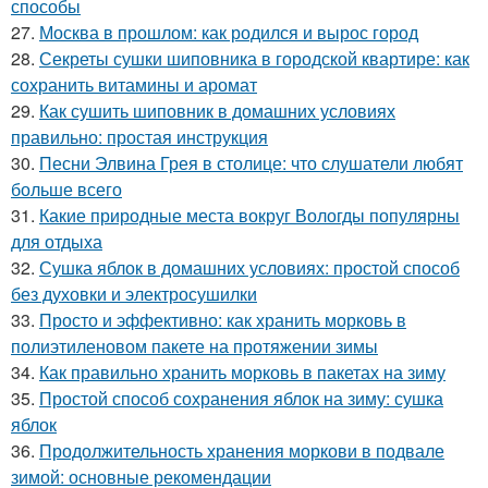
способы
27.
Москва в прошлом: как родился и вырос город
28.
Секреты сушки шиповника в городской квартире: как
сохранить витамины и аромат
29.
Как сушить шиповник в домашних условиях
правильно: простая инструкция
30.
Песни Элвина Грея в столице: что слушатели любят
больше всего
31.
Какие природные места вокруг Вологды популярны
для отдыха
32.
Сушка яблок в домашних условиях: простой способ
без духовки и электросушилки
33.
Просто и эффективно: как хранить морковь в
полиэтиленовом пакете на протяжении зимы
34.
Как правильно хранить морковь в пакетах на зиму
35.
Простой способ сохранения яблок на зиму: сушка
яблок
36.
Продолжительность хранения моркови в подвале
зимой: основные рекомендации