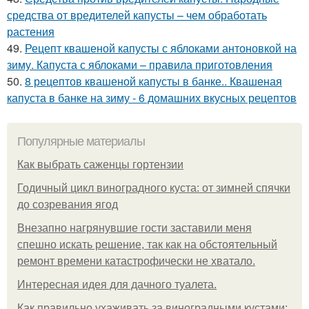
средства от вредителей капусты – чем обработать
растения
49.
Рецепт квашеной капусты с яблоками антоновкой на
зиму. Капуста с яблоками – правила приготовления
50.
8 рецептов квашеной капусты в банке.. Квашеная
капуста в банке на зиму - 6 домашних вкусных рецептов
Популярные материалы
Как выбрать саженцы гортензии
Годичный цикл виноградного куста: от зимней спячки
до созревания ягод
Внезапно нагрянувшие гости заставили меня
спешно искать решение, так как на обстоятельный
ремонт времени катастрофически не хватало.
Интересная идея для дачного туалета.
Как правильно ухаживать за виноградными кустами: