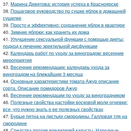
37.
Марина Девятова: история успеха в Красноярске
38.
Пошаговое руководство по сушке яблок в домашней
сушилке
39.
Просто и эффективно: сохранение яблок в квартире
40.
Зимние яблоки: как хранить их дома
41.
Улучшение сексуальной функции с помощью диеты:
подход к лечению эректильной дисфункции
42.
Календарь работ по уходу за виноградом: весенние
мероприятия
43.
Весенние рекомендации: календарь ухода за
виноградом на ближайшие 3 месяца
44.
Основные характеристики томата Ажур описание
сорта. Описание помидоров Ажур
45.
Весенние рекомендации по уходу за виноградником
46.
Полезные свойства настойки восковой моли огневки:
все, что нужно знать о ее полезных свойствах
47.
Бурые пятна на листьях смородины. Галловая тля на
смородине
48.
Средства против вредителей капусты. Народные