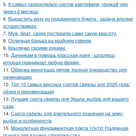
5.
8 самых скороспелых сортов картофеля, урожай уже
через 2 месяца.
6.
Вырастить розу из подаренного букета - задача вполне
осуществимая.
7.
Муж, брат, свояк построили сами такую красоту.
8.
Отличная банька на крайнем севере.
9.
Крылечко своими руками.
10.
Дачникам в помощь классная идея - шпалера,
которая принимает любую форму.
11.
Обрезка винограда летом: полное руководство для
начинающих
12.
Топ-10 самых вкусных сортов свеклы для 2025 года:
обзор и рекомендации
13.
Лучшие сорта свеклы для Урала: выбор для вашего
сада
14.
Сорта свёклы для длительного хранения на зиму:
выбор и особенности
15.
Монолитная фундаментная плита 10х10: Надежная
основа для вашего строительства