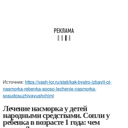
Источник:
https://vash-lor.ru/stati/kak-bystro-izbavit-ot-
nasmorka-rebenka-sposo-lechenie-nasmorka-
sosudosuzhivayushchimi
Лечение насморка у детей
народными средствами. Сопли у
ребенка в возрасте 1 года: чем