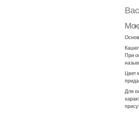
Вас
Мок
Основ
Кашел
При о
назыв
Цвет 
прида
Для о
харак
прису