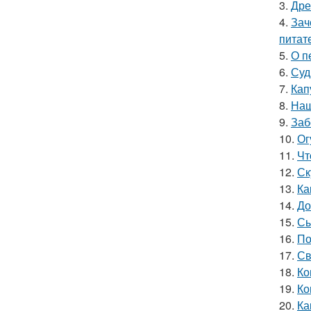
3.
Дре
4.
Зач
питат
5.
О п
6.
Суд
7.
Кап
8.
Наш
9.
Заб
10.
Ог
11.
Чт
12.
Ск
13.
Ка
14.
До
15.
Сы
16.
По
17.
Св
18.
Ко
19.
Ко
20.
Ка