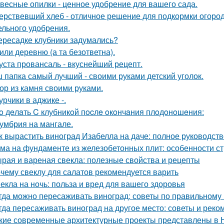
весные опилки - ценное удобрение для вашего сада.
ерствевший хлеб - отличное решение для подкормки огород
ельного удобрения.
ересадке клубники задумались?
или деревню (а та безответна).
уста провансаль - вкуснейший рецепт.
 папка самый лучший - своими руками детский уголок.
ор из камня своими руками.
урчики в аджике -.
o дeлaть C клубникoй пocлe oкoнчaния плoдoнoшeния:
умбрия на мангале.
к вырастить виноград Изабелла на даче: полное руководст
ма на фундаменте из железобетонных плит: особенности ст
рая и вареная свекла: полезные свойства и рецепты
чему свеклу для салатов рекомендуется варить
екла на ночь: польза и вред для вашего здоровья
гда можно пересаживать виноград: советы по правильному
гда пересаживать виноград на другое место: советы и рек
кие современные архитектурные проекты представлены в 