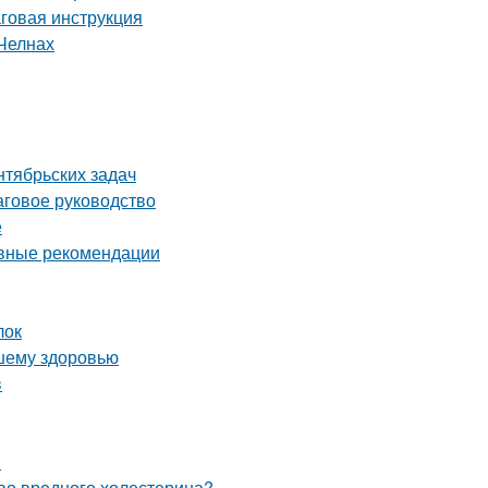
аговая инструкция
Челнах
нтябрьских задач
аговое руководство
е
овные рекомендации
лок
ашему здоровью
в
я
тво вредного холестерина?