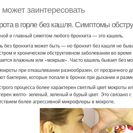
 может заинтересовать
рота в горле без кашля. Симптомы обстру
ной и главный симптом любого бронхита — это кашель.
ь без бронхита может быть — но бронхит без кашля не быва
стром и хроническом обструктивном заболевании во время
ается влажным или «мокрым». Часто кашель бывает без мо
мокроты при откашливании разнообразен, от прозрачного до 
ют бактерии, которые попали в бронхи при дыхании и разм
строго процесса более характерен светлый цвет мокроты и
терен желто- зеленый, зеленый и бурый цвет. Это связано 
тствием более агрессивной микрофлоры в мокроте.