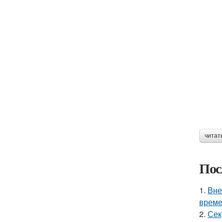
читат
Пос
1.
Вне
време
2.
Сек