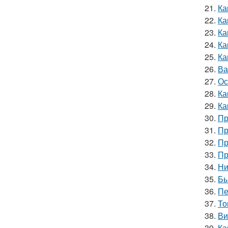
21.
Ка
22.
Ка
23.
Ка
24.
Ка
25.
Ка
26.
Ва
27.
Ос
28.
Ка
29.
Ка
30.
Пр
31.
Пр
32.
Пр
33.
Пр
34.
Ни
35.
Бы
36.
Пе
37.
То
38.
Ви
39.
Ка