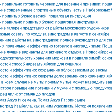
к правильно готовить черенки для весенней прививки: пош
кие современные спортивные объекты есть в Набережных 
к привить яблоню весной: пошаговая инструкция
к правильно привить яблоню: пошаговая инструкция
кие галереи представляют работы московских художников
жные советы по уходу за виноградом в августе и сентябре
енние работы на винограднике: полное руководство для се
к я правильно и эффективно готовлю виноград к зиме: Пош
кие лучшие варианты для активного отдыха в Новосибирск
одолжительность хранения моркови в подвале зимой: осн
остой способ нарезать яблоки для сушилки
осто и эффективно: сохранение яблок свежими до весны
осто и эффективно: секреты долговременного хранения яб
 в коем случае не мыть: почему мытьё может навредить в
строе повышение потенции у мужчин с помощью продукто
рец чили: от семян до плодов
мат Ажур f1 семена. Томат Ажур F1: описание
ноград Изабелла, как за ним ухаживать. История появлени
к снизить холестерин без лекарств. Как уменьшить количес