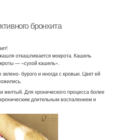
ктивного бронхита
ет!
 кашля откашливается мокрота. Кашель
кроты — «сухой кашель».
зелено- бурого и иногда с кровью. Цвет ей
ножились.
ли желтый. Для хронического процесса более
с хроническим длительным воспалением и