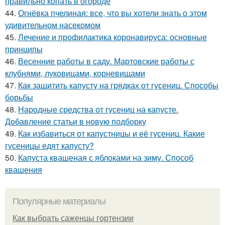
правильно копать в огороде
44.
Огнёвка пчелиная: все, что вы хотели знать о этом
удивительном насекомом
45.
Лечение и профилактика коронавируса: основные
принципы
46.
Весенние работы в саду. Мартовские работы с
клубнями, луковицами, корневищами
47.
Как защитить капусту на грядках от гусениц. Способы
борьбы
48.
Народные средства от гусениц на капусте.
Добавление статьи в новую подборку
49.
Как избавиться от капустницы и её гусениц. Какие
гусеницы едят капусту?
50.
Капуста квашеная с яблоками на зиму. Способ
квашения
Популярные материалы
Как выбрать саженцы гортензии