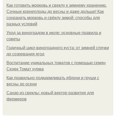
Как готовить морковь и свеклу к зимнему хранению.
Сочные корнеплоды до весны и даже дольше! Как
сохранить морковь и свёклу зимой: способы для
разных условий
Уход за виноградом в июле: основные правила и
советы
Годичный цикл виноградного куста: от зимней спячки
до созревания ягод
Воспитание уникальных томатов с помощью семян
Седек Томат хурма
Как правильно подкармливать яблони и груши с
весны до осени
Сахар из свеклы: новый вектор развития для
фермеров