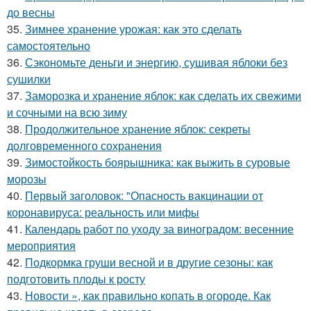
до весны
35.
Зимнее хранение урожая: как это сделать
самостоятельно
36.
Сэкономьте деньги и энергию, сушивая яблоки без
сушилки
37.
Заморозка и хранение яблок: как сделать их свежими
и сочными на всю зиму
38.
Продолжительное хранение яблок: секреты
долговременного сохранения
39.
Зимостойкость боярышника: как выжить в суровые
морозы
40.
Первый заголовок: "Опасность вакцинации от
коронавируса: реальность или мифы
41.
Календарь работ по уходу за виноградом: весенние
мероприятия
42.
Подкормка груши весной и в другие сезоны: как
подготовить плоды к росту
43.
Новости », как правильно копать в огороде. Как