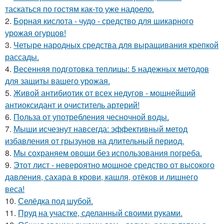
таскаться по гостям как-то уже надоело.
2.
Борная кислота - чудо - средство для шикарного
урожая огурцов!
3.
Четыре народных средства для выращивания крепкой
рассады.
4.
Весенняя подготовка теплицы: 5 надежных методов
для защиты вашего урожая.
5.
Живой антибиотик от всех недугов - мощнейший
антиоксидант и очиститель артерий!
6.
Польза от употребления чесночной воды.
7.
Мыши исчезнут навсегда: эффективный метод
избавления от грызунов на длительный период.
8.
Мы сохраняем овощи без использования погреба.
9.
Этот лист - невероятно мощное средство от высокого
давления, сахара в крови, кашля, отёков и лишнего
веса!
10.
Селёдка под шубой.
11.
Пруд на участке, сделанный своими руками.