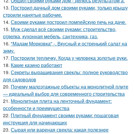
12.
Обшил своими руками дом - делюсь результатом а.
13.
Построил дачный дом своими руками, только крышу
строили нанятые рабочие.
14.
Своими руками построил помпейскую печь на даче.
15.
Муж сделал всё своими руками: строительство,
отделка, кухонная мебель, сантехника, газ.
16.
"Мадам Морковка" -. Вкусный и остренький салат на
зиму.
17.
Построили тепличку. Когда у человека золотые руки.
18.
Какие казино работают
19.
Секреты выращивания свеклы: полное руководство
для садоводов
20.
Почему малоэтажные объекты на монолитной плите
— идеальный выбор для современного строительства
21.
Монолитная плита на ленточный фундамент:
особенности и преимущества
22.
Плитный фундамент своими руками: пошаговая
инструкция для начинающих
23.
Сырая или вареная свекла: какая полезнее