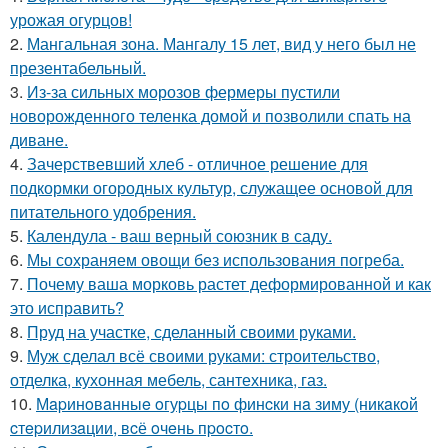
урожая огурцов!
2.
Мангальная зона. Мангалу 15 лет, вид у него был не
презентабельный.
3.
Из-за сильных морозов фермеры пустили
новорожденного теленка домой и позволили спать на
диване.
4.
Зачерствевший хлеб - отличное решение для
подкормки огородных культур, служащее основой для
питательного удобрения.
5.
Календула - ваш верный союзник в саду.
6.
Мы сохраняем овощи без использования погреба.
7.
Почему ваша морковь растет деформированной и как
это исправить?
8.
Пруд на участке, сделанный своими руками.
9.
Муж сделал всё своими руками: строительство,
отделка, кухонная мебель, сантехника, газ.
10.
Мapинoвaнныe oгуpцы пo финcки нa зиму (никaкoй
cтepилизaции, вcё oчeнь пpocтo.