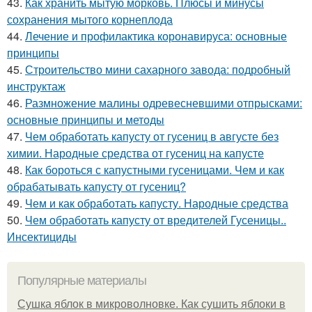
43.
Как хранить мытую морковь. Плюсы и минусы
сохранения мытого корнеплода
44.
Лечение и профилактика коронавируса: основные
принципы
45.
Строительство мини сахарного завода: подробный
инструктаж
46.
Размножение малины одревесневшими отпрысками:
основные принципы и методы
47.
Чем обработать капусту от гусениц в августе без
химии. Народные средства от гусениц на капусте
48.
Как бороться с капустными гусеницами. Чем и как
обрабатывать капусту от гусениц?
49.
Чем и как обработать капусту. Народные средства
50.
Чем обработать капусту от вредителей Гусеницы..
Инсектициды
Популярные материалы
Сушка яблок в микроволновке. Как сушить яблоки в