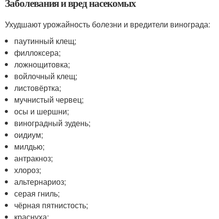
Заболевания и вред насекомых
Ухудшают урожайность болезни и вредители винограда:
паутинный клещ;
филлоксера;
ложнощитовка;
войлочный клещ;
листовёртка;
мучнистый червец;
осы и шершни;
виноградный зудень;
оидиум;
милдью;
антракноз;
хлороз;
альтернариоз;
серая гниль;
чёрная пятнистость;
краснуха;