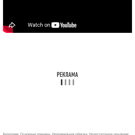
Категории:
Основные причины
,
Неправильная обрезка
,
Недостаточное опыление
,