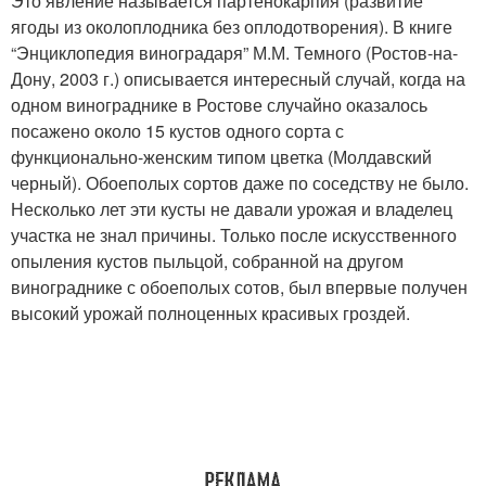
Это явление называется партенокарпия (развитие
ягоды из околоплодника без оплодотворения). В книге
“Энциклопедия виноградаря” М.М. Темного (Ростов-на-
Дону, 2003 г.) описывается интересный случай, когда на
одном винограднике в Ростове случайно оказалось
посажено около 15 кустов одного сорта с
функционально-женским типом цветка (Молдавский
черный). Обоеполых сортов даже по соседству не было.
Несколько лет эти кусты не давали урожая и владелец
участка не знал причины. Только после искусственного
опыления кустов пыльцой, собранной на другом
винограднике с обоеполых сотов, был впервые получен
высокий урожай полноценных красивых гроздей.