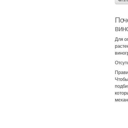
читат
Поче
вин
Для о
расте
виног
Отсут
Прави
Чтобы
подби
котор
механ