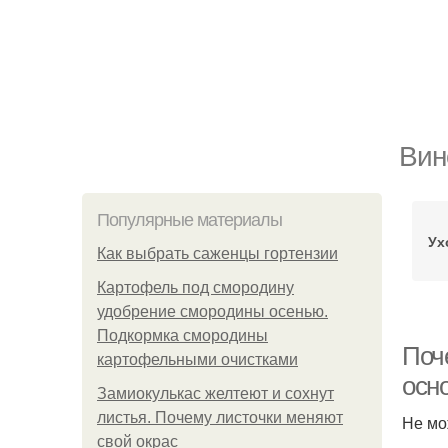
Вин
Популярные материалы
Ух
Как выбрать саженцы гортензии
Картофель под смородину
удобрение смородины осенью.
Подкормка смородины
Поче
картофельными очистками
осн
Замиокулькас желтеют и сохнут
листья. Почему листочки меняют
Не мо
свой окрас