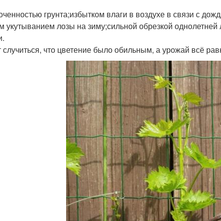
оченностью грунта;избытком влаги в воздухе в связи с до
м укутыванием лозы на зиму;сильной обрезкой однолетней
и.
 случиться, что цветение было обильным, а урожай всё равн