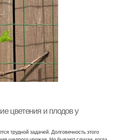
вие цветения и плодов у
ся трудной задачей. Долговечность этого
ия щедрого урожая. Но бывают случаи, когда