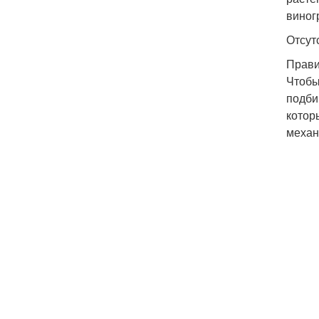
виног
Отсут
Прави
Чтобы
подби
котор
механ