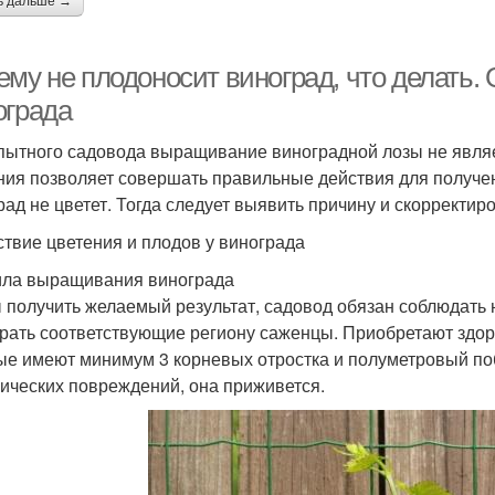
ь дальше →
му не плодоносит виноград, что делать. 
ограда
пытного садовода выращивание виноградной лозы не являет
ния позволяет совершать правильные действия для получен
рад не цветет. Тогда следует выявить причину и скорректиро
ствие цветения и плодов у винограда
ла выращивания винограда
 получить желаемый результат, садовод обязан соблюдать
рать соответствующие региону саженцы. Приобретают здор
ые имеют минимум 3 корневых отростка и полуметровый поб
ических повреждений, она приживется.