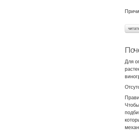
Причи
читат
Поч
Для о
расте
виног
Отсут
Прави
Чтобы
подби
котор
механ