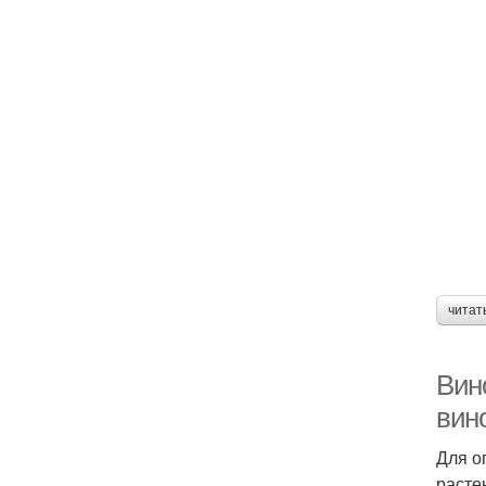
читат
Вино
вин
Для о
расте