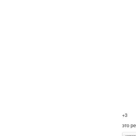
+3
это р