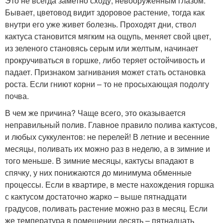
Это не всегда заметно сходу, невооруженным глазом.
Бывает, цветовод видит здоровое растение, тогда как
внутри его уже живет болезнь. Проходят дни, ствол
кактуса становится мягким на ощупь, меняет свой цвет,
из зеленого становясь серым или желтым, начинает
прокручиваться в горшке, либо теряет остойчивость и
падает. Признаком загнивания может стать остановка
роста. Если гниют корни – то не просыхающая подолгу
почва.
В чем же причина? Чаще всего, это оказывается
неправильный полив. Главное правило полива кактусов,
и любых суккулентов: не перелей! В летние и весенние
месяцы, поливать их можно раз в неделю, а в зимние и
того меньше. В зимние месяцы, кактусы впадают в
спячку, у них понижаются до минимума обменные
процессы. Если в квартире, в месте нахождения горшка
с кактусом достаточно жарко – выше пятнадцати
градусов, поливать растение можно раз в месяц. Если
же температура в помещении десять – пятнадцать