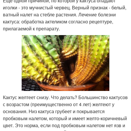
Еще одной причиной, по которой у кактуса опадают
иголки - это мучнистый червец. Верный признак - белый,
ватный налет на стебле растения. Лечение болезни
кактуса: обработка актеликом согласно рецептуре,
прилагаемой к препарату.
Кактус желтеет снизу. Что делать? Большинство кактусов
с возрастом (преимущественно от 4 лет) желтеют у
основания. Низ кактуса грубеет и покрывается
пробковым налетом, который и имеет желто-коричневый
цвет. Это норма, если под пробковым налетом нет язв и