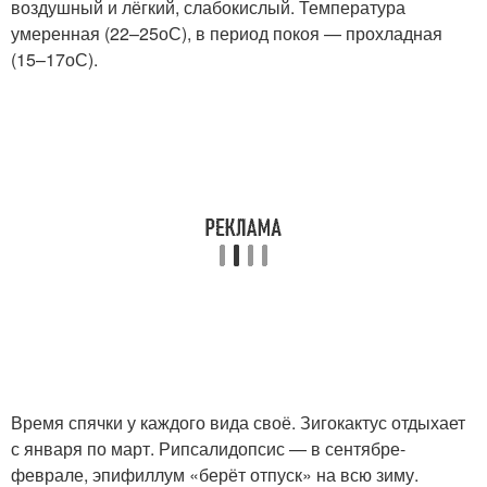
воздушный и лёгкий, слабокислый. Температура
умеренная (22–25
о
С), в период покоя — прохладная
(15–17
о
С).
Время спячки у каждого вида своё. Зигокактус отдыхает
с января по март. Рипсалидопсис — в сентябре-
феврале, эпифиллум «берёт отпуск» на всю зиму.