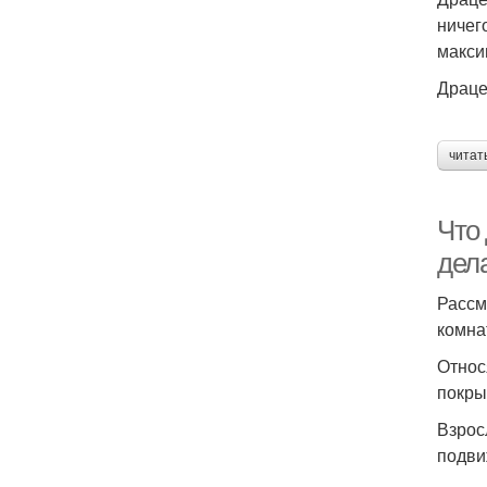
ничег
макси
Драце
читат
Что 
дел
Рассм
комна
Относ
покры
Взрос
подви