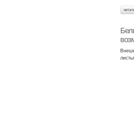
читат
Бел
воз
Внешн
листь