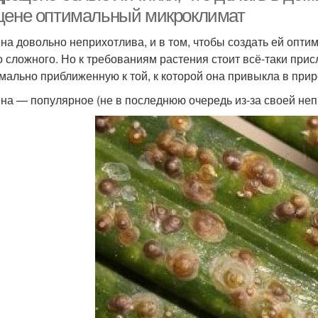
цене оптимальный микроклимат
на довольно неприхотлива, и в том, чтобы создать ей опт
о сложного. Но к требованиям растения стоит всё-таки прис
мально приближенную к той, к которой она привыкла в прир
на — популярное (не в последнюю очередь из-за своей неп