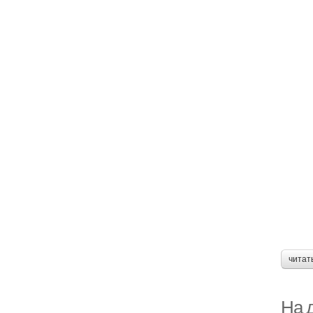
читат
На 