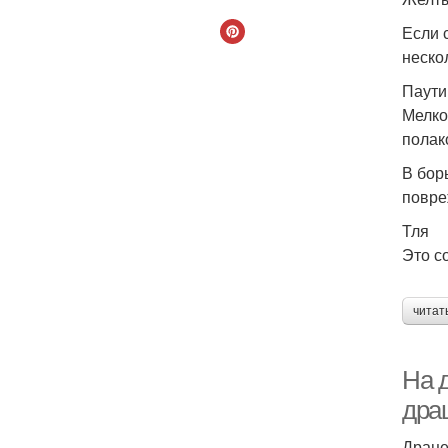
Если 
неско
Паути
Мелко
полак
В бор
повре
Тля
Это с
читат
На 
дра
Драце