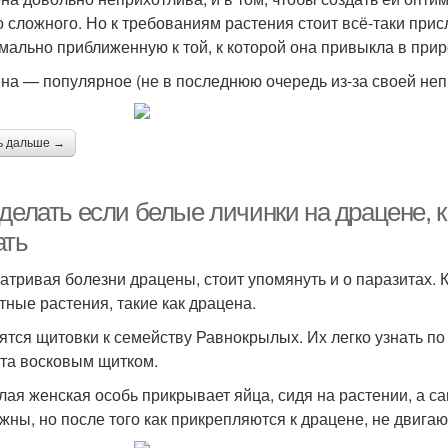
о сложного. Но к требованиям растения стоит всё-таки прис
мально приближенную к той, к которой она привыкла в прир
на — популярное (не в последнюю очередь из-за своей неп
ь дальше →
делать если белые личинки на драцене, к
ать
атривая болезни драцены, стоит упомянуть и о паразитах.
тные растения, такие как драцена.
ятся щитовки к семейству Равнокрылых. Их легко узнать по 
та восковым щитком.
лая женская особь прикрывает яйца, сидя на растении, а 
жны, но после того как прикрепляются к драцене, не двиг