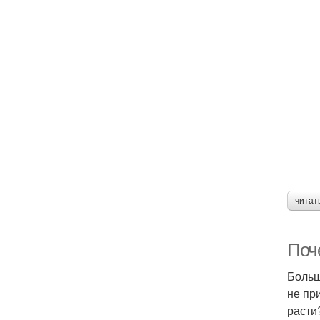
читат
Поч
Больш
не пр
расти