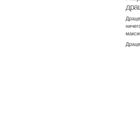
дра
Драце
ничег
макси
Драце