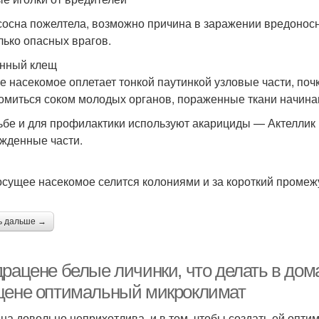
сосна пожелтела, возможно причина в заражении вредоносн
лько опасных врагов.
нный клещ
е насекомое оплетает тонкой паутинкой узловые части, поч
омиться соком молодых органов, пораженные ткани начинаю
ьбе и для профилактики используют акарициды — Актеллик
жденные части.
осущее насекомое селится колониями и за короткий промеж
ь дальше →
драцене белые личинки, что делать в дом
цене оптимальный микроклимат
на довольно неприхотлива, и в том, чтобы создать ей опт