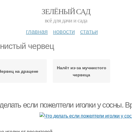
ЗЕЛЁНЫЙ САД
всё для дачи и сада
главная
новости
статьи
нистый червец
Налёт из-за мучнистого
Червец на драцене
червеца
 делать если пожелтели иголки у сосны. 
е иголки от вредителей