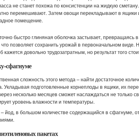
масса не станет похожа по консистенции на жидкую сметану
атно перемешивают. Затем овощи перекладывают в ящики и
адное помещение.
точно быстро глиняная оболочка застывает, превращаясь в
, что позволяет сохранить урожай в первоначальном виде. Н
б кажется довольно трудозатратным, но результат того стои
ху-сфагнуме
твенная сложность этого метода – найти достаточное колич
а. Укладывая подготовленные корнеплоды в ящики, их пере
через несколько месяцев сможет наслаждаться не только св
ирует уровень влажности и температуры.
 – йод, в большом количестве содержащийся в сфагнуме, 
риями.
лиэтиленовых пакетах