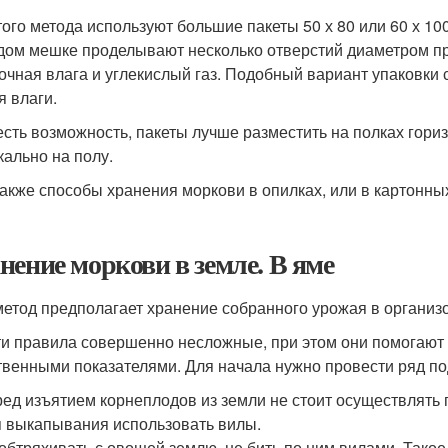
того метода используют большие пакеты 50 х 80 или 60 х 100
дом мешке проделывают несколько отверстий диаметром при
очная влага и углекислый газ. Подобный вариант упаковки
я влаги.
есть возможность, пакеты лучше разместить на полках гори
кально на полу.
также способы хранения моркови в опилках, или в картонн
нение моркови в земле. В яме
метод предполагает хранение собранного урожая в организо
ти правила совершенно несложные, при этом они помогают
твенными показателями. Для начала нужно провести ряд п
ед изъятием корнеплодов из земли не стоит осуществлять 
 выкапывания использовать вилы.
обтряхивать с овощей землю, не бить по ним вилами. Тако