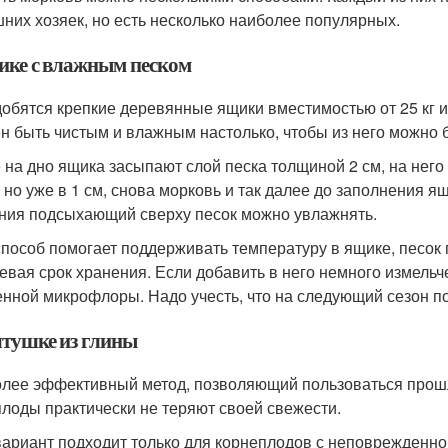
них хозяек, но есть несколько наиболее популярных.
ике с влажным песком
обятся крепкие деревянные ящики вместимостью от 25 кг и 
н быть чистым и влажным настолько, чтобы из него можно б
 на дно ящика засыпают слой песка толщиной 2 см, на него
, но уже в 1 см, снова морковь и так далее до заполнения 
ния подсыхающий сверху песок можно увлажнять.
способ помогает поддерживать температуру в ящике, песок
евая срок хранения. Если добавить в него немного измельч
енной микрофлоры. Надо учесть, что на следующий сезон п
лтушке из глины
лее эффективный метод, позволяющий пользоваться прошл
плоды практически не теряют своей свежести.
вариант подходит только для корнеплодов с неповрежденно