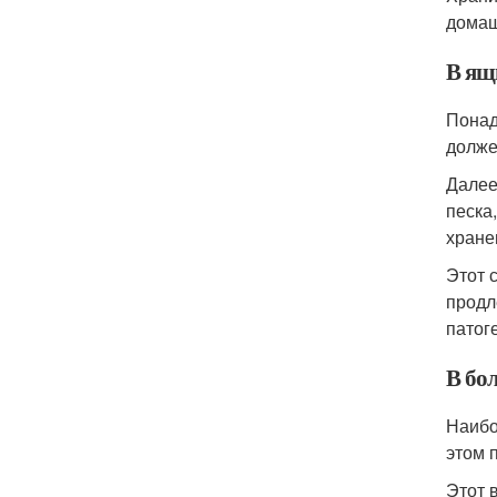
домаш
В ящ
Понад
долже
Далее
песка
хране
Этот 
продл
патог
В бо
Наибо
этом 
Этот 