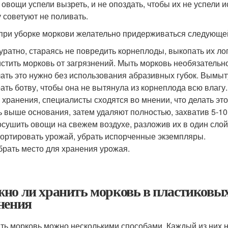
 овощи успели вызреть, и не опоздать, чтобы их не успели 
у советуют не поливать.
 при уборке моркови желательно придерживаться следующе
уратно, стараясь не повредить корнеплоды, выкопать их ло
стить морковь от загрязнений. Мыть морковь необязательн
ать это нужно без использования абразивных губок. Вымы
ать ботву, чтобы она не вытянула из корнеплода всю влагу.
 хранения, специалисты сходятся во мнении, что делать эт
ь выше основания, затем удаляют полностью, захватив 5-10
сушить овощи на свежем воздухе, разложив их в один слой
ортировать урожай, убрать испорченные экземпляры.
рать место для хранения урожая.
но ли хранить морковь в пластиковых
нения
ть морковь можно несколькими способами. Каждый из них 