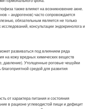
ями гормонального фона.
пофиза также влияют на возникновение акне.
онов – андрогенов) часто сопровождается
лезнью, обязательным является не только
х исследований, консультации эндокринолога и
 может развиваться под влиянием ряда
вия на кожу вредных химических веществ
е, давление). Утолщенные роговые чешуйки
 благоприятной средой для развития
сть от характера питания и состояния
ание в рационе углеводистой пищи и дефицит