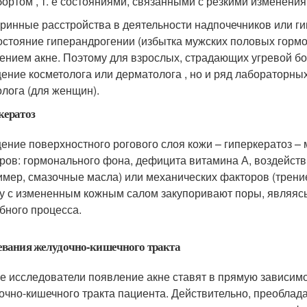
бортом , т. е состояниями, связанными с резкими изменени
ринные расстройства в деятельности надпочечников или ги
состояние гиперандрогении (избытка мужских половых горм
ением акне. Поэтому для взрослых, страдающих угревой бо
ение косметолога или дерматолога , но и ряд лабораторны
олога (для женщин).
кератоз
ение поверхностного рогового слоя кожи – гиперкератоз –
ров: гормонального фона, дефицита витамина А, воздейст
имер, смазочные масла) или механических факторов (трени
у с измененным кожным салом закупоривают поры, являясь
бного процесса.
евания желудочно-кишечного тракта
е исследователи появление акне ставят в прямую зависимо
очно-кишечного тракта пациента. Действительно, преоблад