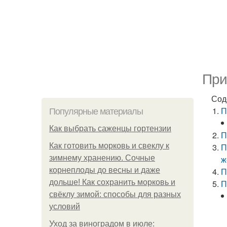
При
Сод
П
Популярные материалы
Как выбрать саженцы гортензии
П
Как готовить морковь и свеклу к
П
зимнему хранению. Сочные
ж
корнеплоды до весны и даже
П
дольше! Как сохранить морковь и
П
свёклу зимой: способы для разных
условий
Уход за виноградом в июле: