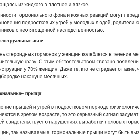
ащаясь из жидкого в плотное и вязкое.
нности гормонального фона и кожных реакций могут переда
кновения подростковых угрей у молодых людей, родители ко
тников с неотягощенной наследственностью.
енструальные акне
нь стероидных гормонов у женщин колеблется в течение ме
чительную фазу. С этим обстоятельством связано появлен
нструации у 70% женщин. Даже те, кто не страдает от акне
дбородке накануне месячных.
ональные» прыщи
ение прыщей и угрей в подростковом периоде физиологиче
няются в зрелом возрасте, то это серьезный сигнал задума
й свидетельствует о нарушениях выработки половых горм
щин, так называемые, гормональные прыщи могут быть выз