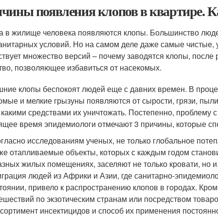
чины появления клопов в квартире. К
а в жилище человека появляются клопы. Большинство людей
анитарных условий. Но на самом деле даже самые чистые,
твует множество версий – почему заводятся клопы, после 
тво, позволяющее избавиться от насекомых.
ние клопы беспокоят людей еще с давних времен. В проце
омые и мелкие грызуны появляются от сырости, грязи, пыли
, какими средствами их уничтожать. Постепенно, проблему 
ящее время эпидемиологи отмечают 3 причины, которые сп
огласно исследованиям ученых, не только глобальное поте
же отапливаемые объекты, которых с каждым годом станов
азных жилых помещениях, заселяют не только кровати, но и
играция людей из Африки и Азии, где санитарно-эпидемиол
тоянии, привело к распространению клопов в городах. Кро
ешествий по экзотическим странам или посредством товар
ссортимент инсектицидов и способ их применения постоянно