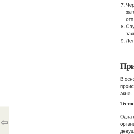
Чер
зат
отп
Спу
зах
Лет
При
В осн
проис
акне.
Тестос
Одна 
⇦
орган
девуш