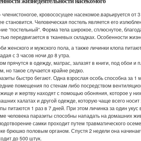
енности жизнедеятельности насекомого
– членистоногое, кровососущее насекомое.варьируется от 3 
ее становится. Человеческая постель является его излюбле
ние “постельный”. Форма тела широкое, сплюснутое, благод
стью передвигается в тканевых складках. Особенности жизн
би женского и мужского пола, а также личинки клопа питаю
адая с 3 часов ночи до 8 утра.
ом прячутся в одежду, матрас, залазят в книги, под обои и
м, но такое случается крайне редко.
азиты быстро бегают. Одна взрослая особь способна за 1 
едние помещения по стенам либо посредством вентиляцио
жище и жертву находят с помощью обоняния, которое у них
ашних халатах и другой одежде, которую чаще всего носит
пы питаются 1 раз в 7 дней. При этом личинка за один укус в
ме человека паразиты способны нападать на домашних жив
одотворение самки проходит путем травматического осеме
ке брюшко половым органом. Спустя 2 недели она начинает
одит до 500 штук.