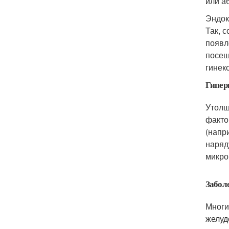
или а
Эндок
Так, 
появл
посещ
гинек
Гипер
Утолщ
факто
(напр
наряд
микро
Забол
Многи
желуд