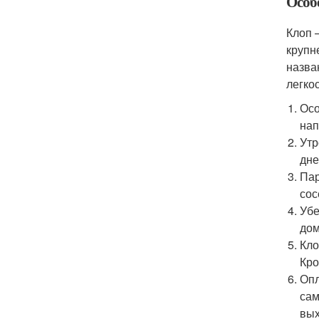
Особ
Клоп 
крупн
назва
легко
Осо
нап
Утр
дне
Пар
сос
Убе
дом
Кло
Кро
Опл
сам
вых