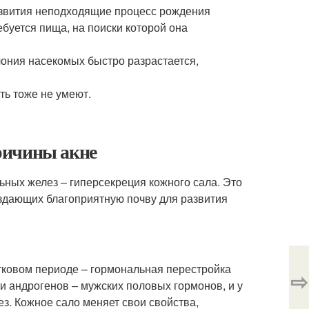
развития неподходящие процесс рождения
ебуется пища, на поиски которой она
лония насекомых быстро разрастается,
ть тоже не умеют.
ричины акне
ных желез – гиперсекреция кожного сала. Это
оздающих благоприятную почву для развития
тковом периоде – гормональная перестройка
⇨
и андрогенов – мужских половых гормонов, и у
. Кожное сало меняет свои свойства,