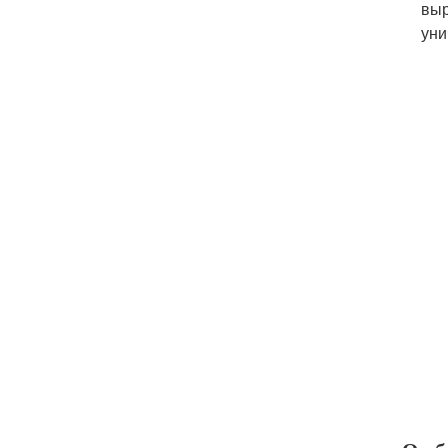
выр
уни