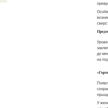
превр
Особе
возни
сверс
Предм
Урове
заклю
до ме
на по
«Горм
Появл
сохра
прыще
У жен