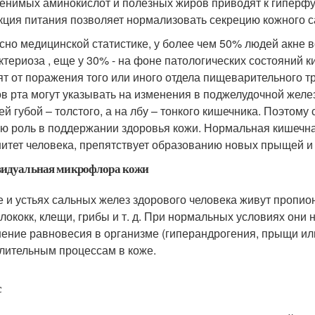
енимых аминокислот и полезных жиров приводят к гиперфу
кция питания позволяет нормализовать секрецию кожного са
сно медицинской статистике, у более чем 50% людей акне 
ктериоза , еще у 30% - на фоне патологических состояний
ят от поражения того или иного отдела пищеварительного т
ов рта могут указывать на изменения в поджелудочной желез
ей губой – толстого, а на лбу – тонкого кишечника. Поэтому
ю роль в поддержании здоровья кожи. Нормальная кишечн
итет человека, препятствует образованию новых прыщей и
идуальная микрофлора кожи
е и устьях сальных желез здорового человека живут пропио
лококк, клещи, грибы и т. д. При нормальных условиях они 
ение равновесия в организме (гиперандрогения, прыщи или
лительным процессам в коже.
с