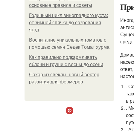
При
основные правила и советы
Годичный цикл виноградного куста:
Иногд
от зимней спячки до созревания
антис
ягод
Сущес
Воспитание уникальных томатов с
средс
помощью семян Седек Томат хурма
Домаш
Как правильно подкармливать
насек
яблони и груши с весны до осени
ответ
Сахар из свеклы: новый вектор
насто
развития для фермеров
. С
так
в р
. М
сос
пут
. А