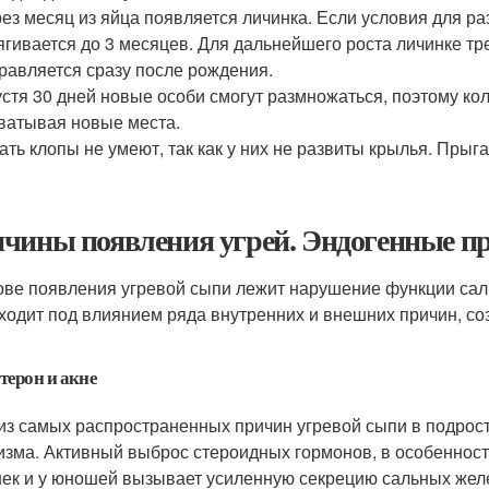
ез месяц из яйца появляется личинка. Если условия для 
ягивается до 3 месяцев. Для дальнейшего роста личинке тр
равляется сразу после рождения.
стя 30 дней новые особи смогут размножаться, поэтому ко
ватывая новые места.
ать клопы не умеют, так как у них не развиты крылья. Прыга
чины появления угрей. Эндогенные п
ове появления угревой сыпи лежит нарушение функции саль
ходит под влиянием ряда внутренних и внешних причин, с
терон и акне
из самых распространенных причин угревой сыпи в подрос
изма. Активный выброс стероидных гормонов, в особенност
ек и у юношей вызывает усиленную секрецию сальных желез