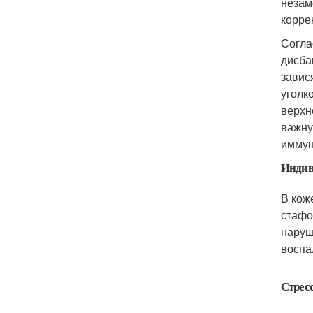
незам
корре
Согла
дисба
завис
уголк
верхн
важну
иммун
Индив
В кож
стафо
наруш
воспа
Стрес