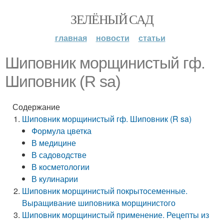
ЗЕЛЁНЫЙ САД
главная
новости
статьи
Шиповник морщинистый гф.
Шиповник (R sa)
Содержание
Шиповник морщинистый гф. Шиповник (R sa)
Формула цветка
В медицине
В садоводстве
В косметологии
В кулинарии
Шиповник морщинистый покрытосеменные.
Выращивание шиповника морщинистого
Шиповник морщинистый применение. Рецепты из