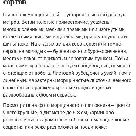
сортов
Шиповник морщинистый – кустарник высотой до двух
метров. Ветви толстые прямостоячие, усажены
многочисленными мелкими прямыми или изогнутыми
игольчатыми шипами и щетинками, причем опушены и
шипы тоже. На старых ветвях кора серая или тёмно-
серая, на молодых — буроватая или буро-коричневая,
местами покрыта прижатым сероватым пушком. Почки
маленькие, красноватые, округло-яйцевидные, немного
отстоящие от побега. Листовой рубец очень узкий, почти
линейный. Характерны морщинистые листочки, немного
сплюснутые оранжево-красные плоды и цветки
разнообразных форм и окрасок.
Посмотрите на фото морщинистого шиповника – цветки
у него крупные, в диаметре до 6-8 см, карминово-
розовые и очень ароматные собраны в малоцветковые
соцветия или реже расположены поодиночке: