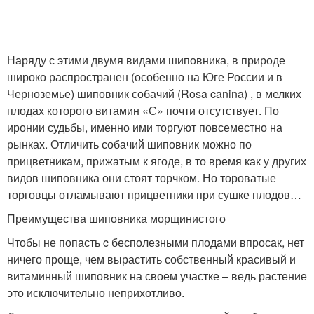
Наряду с этими двумя видами шиповника, в природе
широко распространен (особенно на Юге России и в
Черноземье) шиповник собачий (Rosa canina) , в мелких
плодах которого витамин «С» почти отсутствует. По
иронии судьбы, именно ими торгуют повсеместно на
рынках. Отличить собачий шиповник можно по
прицветникам, прижатым к ягоде, в то время как у других
видов шиповника они стоят торчком. Но тороватые
торговцы отламывают прицветники при сушке плодов…
Преимущества шиповника морщинистого
Чтобы не попасть c бесполезными плодами впросак, нет
ничего проще, чем вырастить собственный красивый и
витаминный шиповник на своем участке – ведь растение
это исключительно неприхотливо.