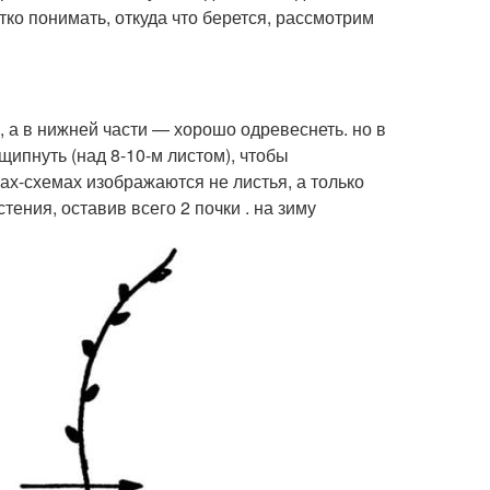
тко понимать, откуда что берется, рассмотрим
 а в нижней части — хорошо одревеснеть. но в
щипнуть (над 8-10-м листом), чтобы
ах-схемах изображаются не листья, а только
ения, оставив всего 2 почки . на зиму