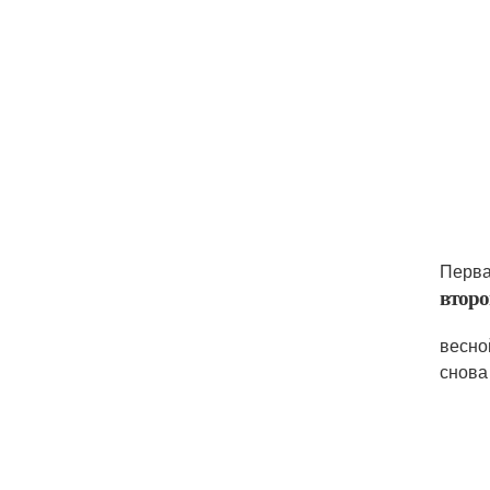
Перва
второ
весно
снова