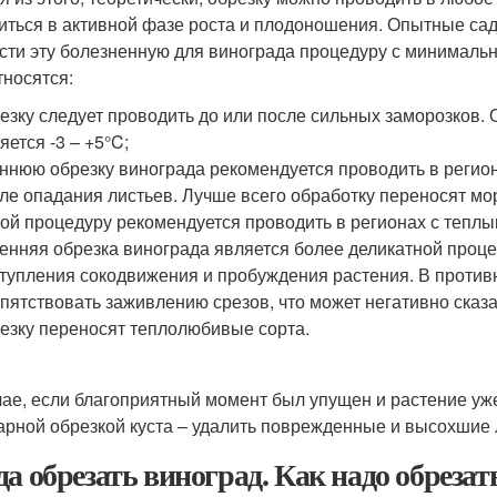
иться в активной фазе роста и плодоношения. Опытные са
сти эту болезненную для винограда процедуру с минималь
тносятся:
езку следует проводить до или после сильных заморозков
яется -3 – +5°C;
ннюю обрезку винограда рекомендуется проводить в регион
ле опадания листьев. Лучше всего обработку переносят мо
ой процедуру рекомендуется проводить в регионах с тепл
енняя обрезка винограда является более деликатной проц
тупления сокодвижения и пробуждения растения. В против
пятствовать заживлению срезов, что может негативно сказ
езку переносят теплолюбивые сорта.
чае, если благоприятный момент был упущен и растение уже
арной обрезкой куста – удалить поврежденные и высохшие 
да обрезать виноград. Как надо обрезат