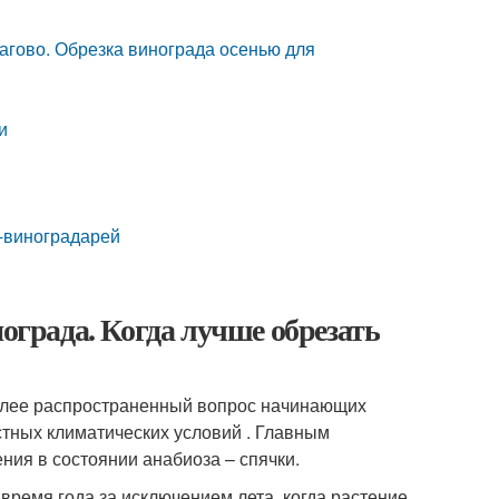
агово. Обрезка винограда осенью для
и
в-виноградарей
нограда. Когда лучше обрезать
более распространенный вопрос начинающих
естных климатических условий . Главным
ия в состоянии анабиоза – спячки.
 время года за исключением лета, когда растение