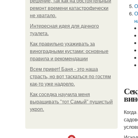
решение, так как на обстоятельный
О
ремонт времени катастрофически
О
не хватало.
н
Интересная идея для дачного
туалета.
Как правильно ухаживать за
виноградными кустами: основные
правила и рекомендации
Всем привет! Баня - это наша
страсть, но вот таскаться по гостям
как-то уже надоело.
Сек
Как соседка научила меня
вин
выращивать "тот Самый" пушистый
укроп.
Когда
садов
услов
Исход