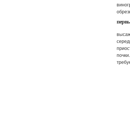
виног
обрез
первы
высаж
серед
приос
почки
требу