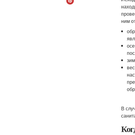
наход
прове
ним о
обр
явл
осе
пос
зим
вес
нас
пре
обр
В слу
санит
Ког