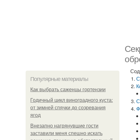
Сек
обр
Сод
С
Популярные материалы
К
Как выбрать саженцы гортензии
Годичный цикл виноградного куста:
С
от зимней спячки до созревания
Ф
ягод
Внезапно нагрянувшие гости
заставили меня спешно искать