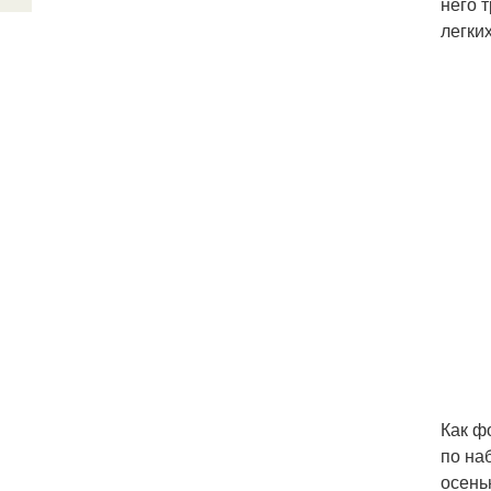
него 
легки
Как ф
по на
осень