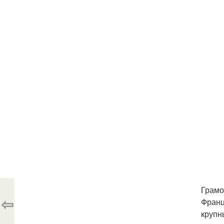
Грамо
⇦
Франц
крупн