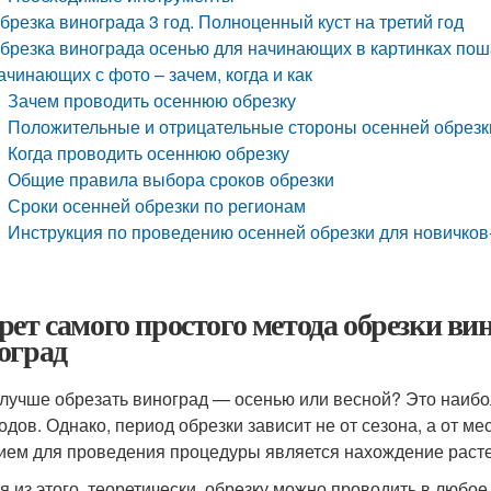
брезка винограда 3 год. Полноценный куст на третий год
брезка винограда осенью для начинающих в картинках пош
ачинающих с фото – зачем, когда и как
Зачем проводить осеннюю обрезку
Положительные и отрицательные стороны осенней обрезк
Когда проводить осеннюю обрезку
Общие правила выбора сроков обрезки
Сроки осенней обрезки по регионам
Инструкция по проведению осенней обрезки для новичко
рет самого простого метода обрезки ви
оград
 лучше обрезать виноград — осенью или весной? Это наи
одов. Однако, период обрезки зависит не от сезона, а от м
ием для проведения процедуры является нахождение растен
я из этого, теоретически, обрезку можно проводить в любое