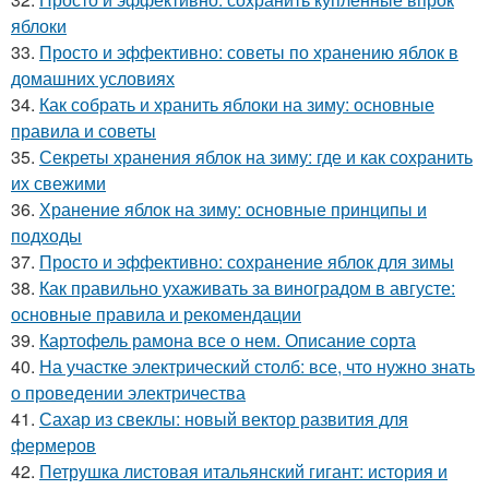
яблоки
33.
Просто и эффективно: советы по хранению яблок в
домашних условиях
34.
Как собрать и хранить яблоки на зиму: основные
правила и советы
35.
Секреты хранения яблок на зиму: где и как сохранить
их свежими
36.
Хранение яблок на зиму: основные принципы и
подходы
37.
Просто и эффективно: сохранение яблок для зимы
38.
Как правильно ухаживать за виноградом в августе:
основные правила и рекомендации
39.
Картофель рамона все о нем. Описание сорта
40.
На участке электрический столб: все, что нужно знать
о проведении электричества
41.
Сахар из свеклы: новый вектор развития для
фермеров
42.
Петрушка листовая итальянский гигант: история и