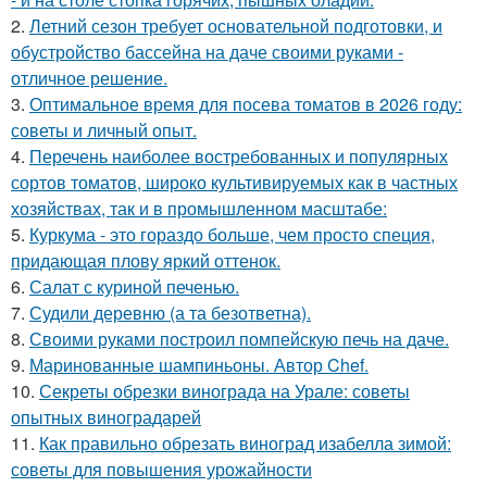
2.
Летний сезон требует основательной подготовки, и
обустройство бассейна на даче своими руками -
отличное решение.
3.
Оптимальное время для посева томатов в 2026 году:
советы и личный опыт.
4.
Перечень наиболее востребованных и популярных
сортов томатов, широко культивируемых как в частных
хозяйствах, так и в промышленном масштабе:
5.
Куркума - это гораздо больше, чем просто специя,
придающая плову яркий оттенок.
6.
Салат с куриной печенью.
7.
Судили деревню (а та безответна).
8.
Своими руками построил помпейскую печь на даче.
9.
Маринованные шампиньоны. Автор Chef.
10.
Секреты обрезки винограда на Урале: советы
опытных виноградарей
11.
Как правильно обрезать виноград изабелла зимой:
советы для повышения урожайности