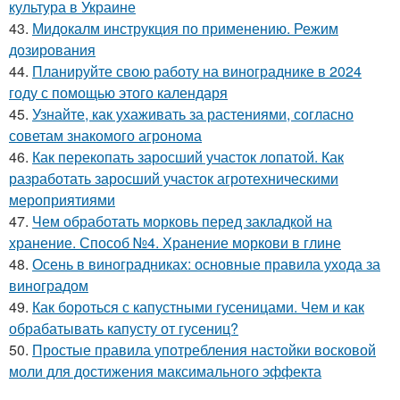
культура в Украине
43.
Мидокалм инструкция по применению. Режим
дозирования
44.
Планируйте свою работу на винограднике в 2024
году с помощью этого календаря
45.
Узнайте, как ухаживать за растениями, согласно
советам знакомого агронома
46.
Как перекопать заросший участок лопатой. Как
разработать заросший участок агротехническими
мероприятиями
47.
Чем обработать морковь перед закладкой на
хранение. Способ №4. Хранение моркови в глине
48.
Осень в виноградниках: основные правила ухода за
виноградом
49.
Как бороться с капустными гусеницами. Чем и как
обрабатывать капусту от гусениц?
50.
Простые правила употребления настойки восковой
моли для достижения максимального эффекта