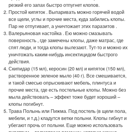
резкий его запах быстро отпугнет клопов.
Простой кипяток . Выпаривать можно горячей водой
все щели, углы и прочие места, куда забились клопы.
Пар не отпугивает, а уничтожает этих паразитов .
Валерьяновая настойка . Ею можно смазывать
поверхность , где замечены клопы, даже матрас, где
спят люди, и тогда клопы вылезают. Тут-то и можно их
уничтожать каким-нибудь инсектицидом быстрого
действия.
Скипидар (15 мл), керосин (20 мл) и кипяток (150 мл),
растворенное зеленое мыло (40 г). Все смешивается,
и такой смесью опрыскивают мебель, плинтуса и
прочие места, где есть постельные клопы. Можно без
мыла действовать – эффект тоже будет хороший –
клопы погибнут.
Трава Полынь или Пижма. Под постель (в щели пола,
мебели, и т.д.) кладутся ветки полыни. Клопы гибнут и
убегают прочь от полыни. Еще можно использовать