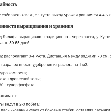
айность
 собирают 8-12 кг, с 1 куста выход урожая равняется 4-4,5 к
енности выращивания и хранения
д Ляляфа выращивают традиционно – через рассаду. Кустик
расте 50-55 дней.
м2 располагают 3-4 куста. Дистанция между рядками 70 см, 
нт заранее вносят удобрения из расчета на 1 м2:
едро компоста;
такан древесной золы;
30 г суперфосфата.
хаживают:
ты ведут в 2-3 побега;
 пасынковании удаляют боковые стебли, оставляя пасынки 