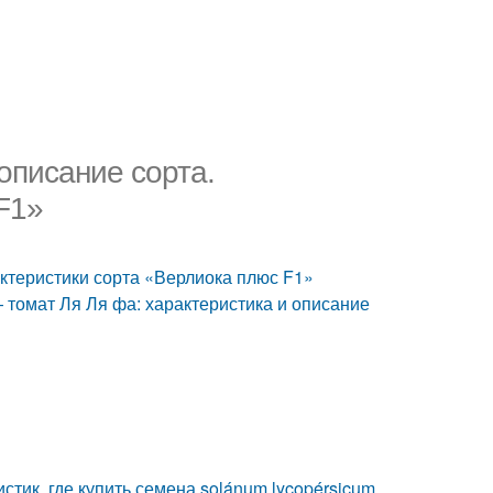
описание сорта.
F1»
актеристики сорта «Верлиока плюс F1»
томат Ля Ля фа: характеристика и описание
стик, где купить семена solánum lycopérsicum