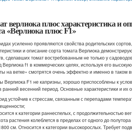
ат верлиока плюс характеристика и оп
та «Верлиока плюс F1»
ридах усиленно проявляются свойства родительских сортов,
теристики и описание сорта томата Верлиока демонстрирую
тв, сделавших томат востребованным не только у садовод
д Верлиока f1 в коммерческих целях, используя его высокую
ты на ветке» смотрятся очень эффектно и именно в таком ви
ы Верлиока F1 не капризны, хорошо приспособлены к усло
в ранний весенний период. Основные характеристики и их 
рид устойчив к стрессам, связанным с перепадами темпера
ещенности;
осится к категории раннеспелых, с продолжительностью ве
ота растения колеблется в пределах от одного до полутора
1800 см. Относится к категории высокорослых. Требует подв