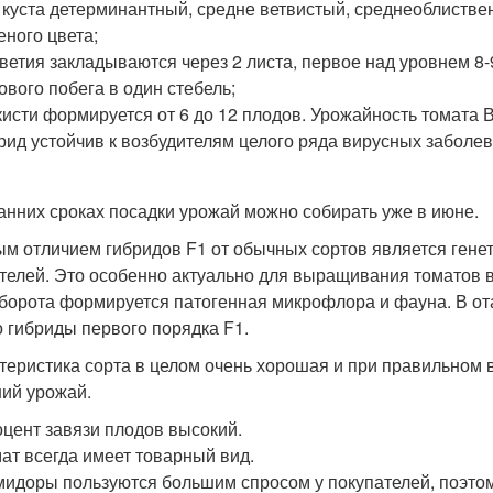
 куста детерминантный, средне ветвистый, среднеоблиств
еного цвета;
ветия закладываются через 2 листа, первое над уровнем 8-9
ового побега в один стебель;
кисти формируется от 6 до 12 плодов. Урожайность томата В
рид устойчив к возбудителям целого ряда вирусных заболев
анних сроках посадки урожай можно собирать уже в июне.
м отличием гибридов F1 от обычных сортов является генет
телей. Это особенно актуально для выращивания томатов в 
борота формируется патогенная микрофлора и фауна. В о
о гибриды первого порядка F1.
теристика сорта в целом очень хорошая и при правильном 
ий урожай.
цент завязи плодов высокий.
ат всегда имеет товарный вид.
идоры пользуются большим спросом у покупателей, поэто