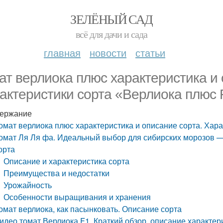
ЗЕЛЁНЫЙ САД
всё для дачи и сада
главная
новости
статьи
ат верлиока плюс характеристика и 
актеристики сорта «Верлиока плюс 
ержание
омат верлиока плюс характеристика и описание сорта. Хар
омат Ля Ля фа. Идеальный выбор для сибирских морозов — 
орта
Описание и характеристика сорта
Преимущества и недостатки
Урожайность
Особенности выращивания и хранения
омат верлиока, как пасынковать. Описание сорта
идео томат Верлиока F1. Краткий обзор, описание характери