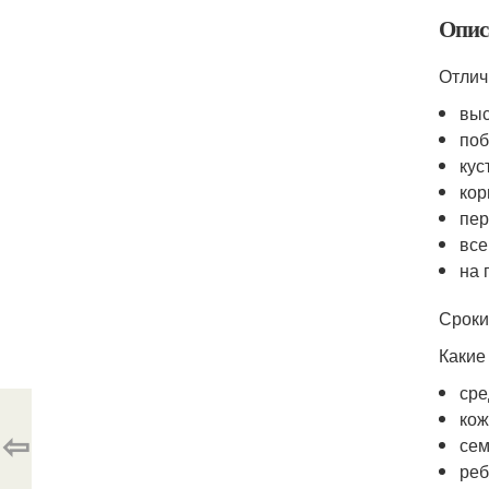
Опис
Отлич
выс
поб
кус
кор
пер
все
на 
Сроки
Какие
сре
кож
⇦
сем
реб