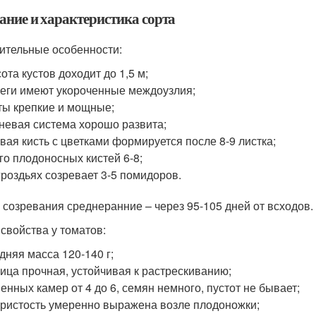
ание и характеристика сорта
ительные особенности:
ота кустов доходит до 1,5 м;
еги имеют укороченные междоузлия;
ты крепкие и мощные;
невая система хорошо развита;
вая кисть с цветками формируется после 8-9 листка;
го плодоносных кистей 6-8;
гроздьях созревает 3-5 помидоров.
 созревания среднеранние – через 95-105 дней от всходов.
 свойства у томатов:
дняя масса 120-140 г;
ица прочная, устойчивая к растрескиванию;
енных камер от 4 до 6, семян немного, пустот не бывает;
ристость умеренно выражена возле плодоножки;