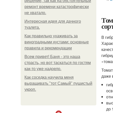
решение, так как на обстоятельный
ремонт времени катастрофически
не хватало.
Том
Интересная идея для дачного
сор
туалета.
Как правильно ухаживать за
В гиб
виноградными кустами: основные
Харак
правила и рекомендации
качес
гибри
Всем привет! Баня - это наша
«тома
страсть, но вот таскаться по гостям
как-то уже надоело.
Томат
даже 
Как соседка научила меня
выращивать "тот Самый" пушистый
гиб
укроп.
осв
отн
выс
до 