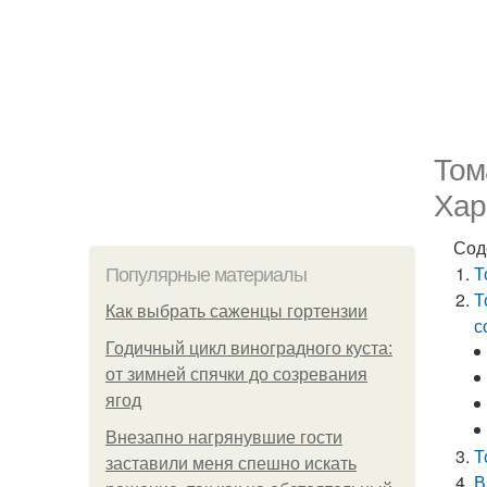
Том
Хар
Сод
Т
Популярные материалы
Т
Как выбрать саженцы гортензии
с
Годичный цикл виноградного куста:
от зимней спячки до созревания
ягод
Внезапно нагрянувшие гости
Т
заставили меня спешно искать
В