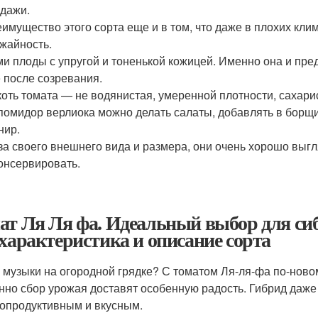
дажи.
имущество этого сорта еще и в том, что даже в плохих кли
жайность.
и плоды с упругой и тоненькой кожицей. Именно она и пред
 после созревания.
оть томата — не водянистая, умеренной плотности, сахарис
помидор верлиока можно делать салаты, добавлять в борщи и
нир.
за своего внешнего вида и размера, они очень хорошо выгл
онсервировать.
ат Ля Ля фа. Идеальный выбор для си
 характеристика и описание сорта
 музыки на огородной грядке? С томатом Ля-ля-фа по-ново
нно сбор урожая доставят особенную радость. Гибрид даже
опродуктивным и вкусным.