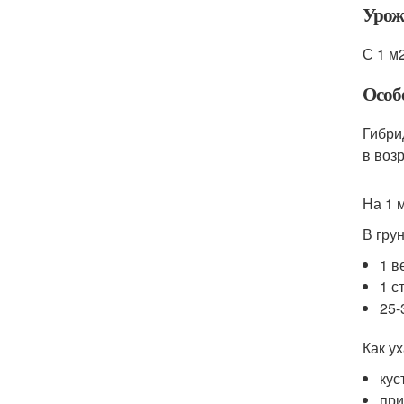
Урож
С 1 м2
Особ
Гибри
в воз
На 1 
В гру
1 в
1 с
25-
Как у
кус
при