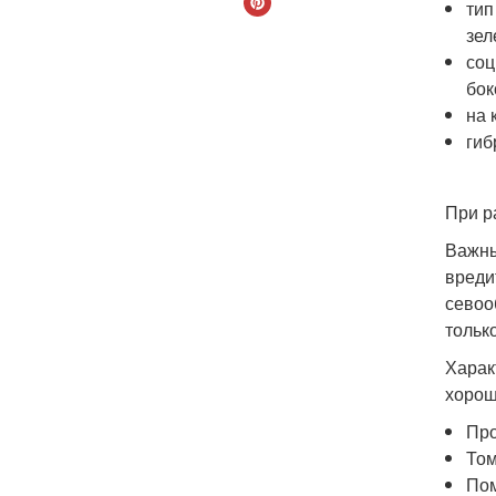
тип
зел
соц
бок
на 
гиб
При р
Важны
вреди
севоо
тольк
Харак
хорош
Про
Том
Пом