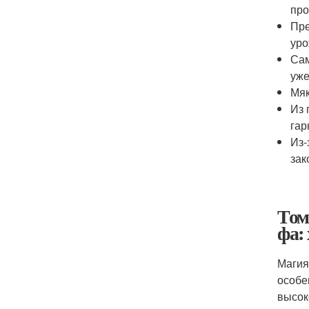
про
Пре
уро
Сам
уже
Мяк
Из 
гар
Из-
зак
Том
фа:
Магия
особе
высок