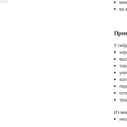
мяк
во 
Преи
У гиб
хор
выс
тов
уни
хол
пер
отл
тра
Из ми
нео