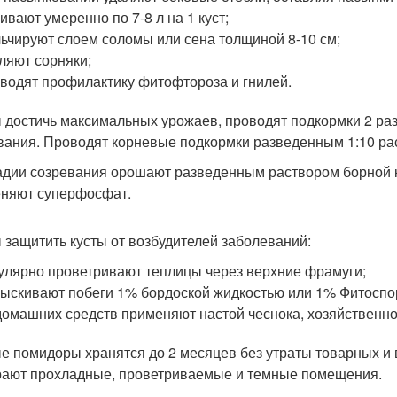
ивают умеренно по 7-8 л на 1 куст;
ьчируют слоем соломы или сена толщиной 8-10 см;
ляют сорняки;
водят профилактику фитофтороза и гнилей.
 достичь максимальных урожаев, проводят подкормки 2 раз
вания. Проводят корневые подкормки разведенным 1:10 рас
адии созревания орошают разведенным раствором борной 
няют суперфосфат.
 защитить кусты от возбудителей заболеваний:
улярно проветривают теплицы через верхние фрамуги;
ыскивают побеги 1% бордоской жидкостью или 1% Фитоспо
домашних средств применяют настой чеснока, хозяйственно
е помидоры хранятся до 2 месяцев без утраты товарных и 
ают прохладные, проветриваемые и темные помещения.