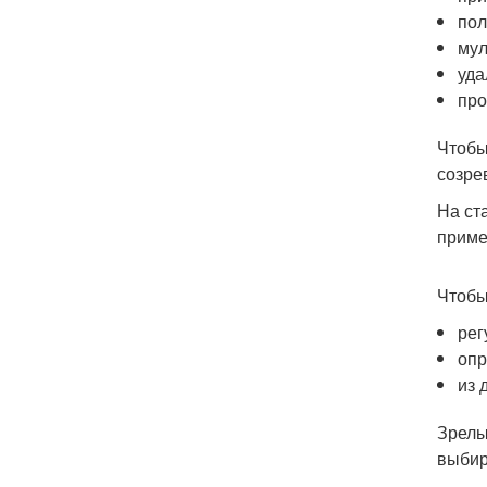
пол
мул
уда
про
Чтобы
созре
На ст
приме
Чтобы
рег
опр
из 
Зрелы
выбир