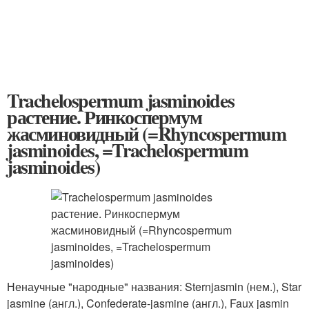
Trachelospermum jasminoides
растение. Ринкоспермум
жасминовидный (=Rhyncospermum
jasminoides, =Trachelospermum
jasminoides)
Ненаучные "народные" названия: Sternjasmin (нем.), Star
jasmine (англ.), Confederate-jasmine (англ.), Faux jasmin