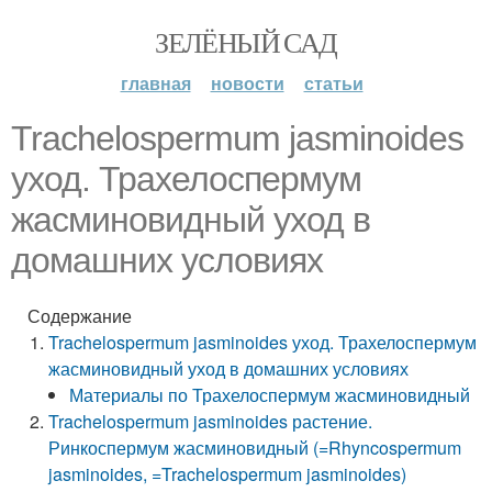
ЗЕЛЁНЫЙ САД
главная
новости
статьи
Trachelospermum jasminoides
уход. Трахелоспермум
жасминовидный уход в
домашних условиях
Содержание
Trachelospermum jasminoides уход. Трахелоспермум
жасминовидный уход в домашних условиях
Материалы по Трахелоспермум жасминовидный
Trachelospermum jasminoides растение.
Ринкоспермум жасминовидный (=Rhyncospermum
jasminoides, =Trachelospermum jasminoides)