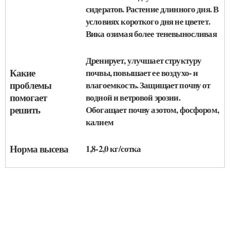
сидератов. Растение длинного дня. В
условиях короткого дня не цветет.
Вика озимая более теневыносливая
Дренирует, улучшает структуру
Какие
почвы, повышает ее воздухо- и
проблемы
влагоемкость. Защищает почву от
помогает
водной и ветровой эрозии.
решить
Обогащает почву азотом, фосфором,
калием
Норма высева
1,8-2,0 кг/сотка