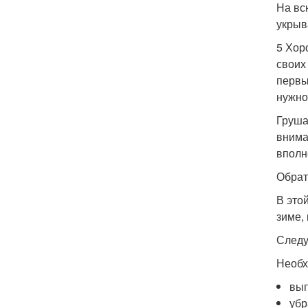
На вс
укрыв
5 Хор
своих
первы
нужно
Груша
внима
вполн
Обрат
В это
зиме,
Следу
Необх
вып
убр