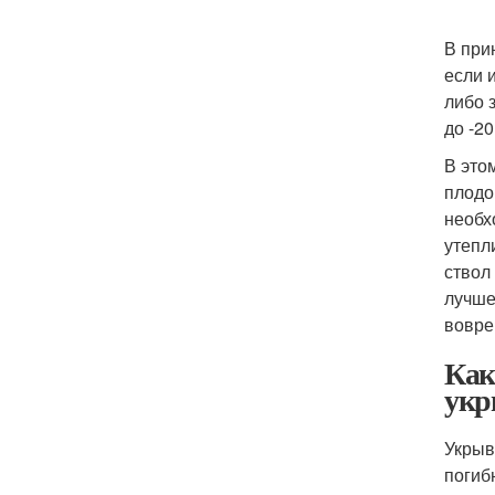
В при
если 
либо 
до -20
В это
плодо
необх
утепл
ствол
лучше
вовре
Как
укр
Укрыв
погиб