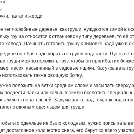
ки
з
чки, палки и жерди
ие теплолюбивые деревья, как груши, нуждаются зимой в ос
льку груша относится к стланцевому типу деревьев, то её с
го холода. Начинать готовить грушу к зимовке надо уже в 
ередине октября надо убрать от груши подставки. Пусть вет
тви груши можно положить груз, чтобы он пригибал их ближе
мер, песок, насыпанный в садовые ящики. Как укрывать гр
 использовать также овощную ботву.
нужно положить на ветки средним слоем и засыпать сверху 
их подвести палки или колья, в землю вколотить специальн
 к земле основательней. Задумываясь над тем, как подготов
станет отличным одеяльцем для груши.
чтобы это одеяльце не было холодным, нужно присыпать вет
ет достаточное количество снега, его берут со всего участ