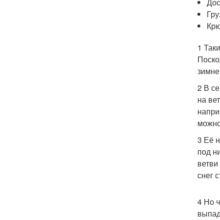
Дос
Гру
Крю
1 Так
Поско
зимне
2 В с
на ве
напри
можно
3 Её 
под н
ветви
снег 
4 Но 
выпад