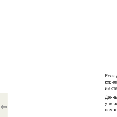
Если 
корне
им ст
Данны
утвер
⇦
помог