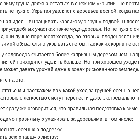
ю зиму груша должна остаться в снежном укрытии. Но верт
ать не нужно. Укрытия удаляют с деревьев весной, когда на
ошая идея – выращивать карликовую грушу-подвой. В посл
 приусадебных участках такие чудо-деревья. Но не нужно с
х, они лучше переносят холода, во-вторых, плодоносят ничу
 зимой обязательно укрывать снегом, так как их корни не о
 у садоводов считается более капризным деревом чем, напр
ния ей приходится уделять больше. Но при хорошем уходе
е может давать урожай даже в зонах рискованного земледел
ите на это:
й статье мы расскажем вам какой уход за грушей осенью нео
 которые с легкостью смогут перенести даже экстремально 
ет сразу же оговориться, что правильная подготовка к зиме
одимо правильную ухаживать за деревьями, в том числе:
олнять осеннюю подрезку;
ать всю опавшую листву;