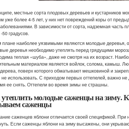
нципе, местные сорта плодовых деревьев и кустарников мог
им уже более 4-5 лет, у них нет повреждений коры от пред
заболеваниями. В зависимости от сорта, надземная часть
 -50 градусов.
м плане наиболее уязвимыми являются молодые деревья, 
вые деревья необходимо утеплять перед грядущими морозам
одима теплая «шуба», даже не смотря на их возраст. Наи
ительным материалом является войлок, солома, камыш. Л
 дерева, поверх которого обматывают мешковиной и закре
 не использовать. С приходом первых оттепелей, важно не 
мя ее снять. Оттепели во время зимы не страшны.
 утеплить молодые саженцы на зиму. К
ываем саженцы
ание саженцев яблони отличается своей спецификой. При 
нуть. Если саженцы яблони на зиму высажены, они укрываю