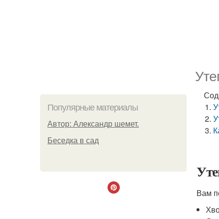
Уте
Сод
У
Популярные материалы
У
Автор: Александр шемет.
К
Беседка в сад
Уте
Вам п
Хво