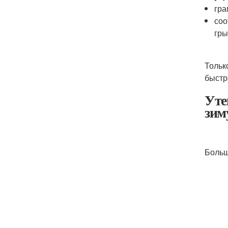
гра
соо
гры
Тольк
быстр
Уте
зим
Больш