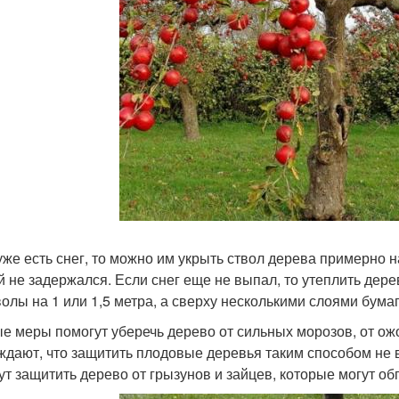
уже есть снег, то можно им укрыть ствол дерева примерно на
й не задержался. Если снег еще не выпал, то утеплить дер
волы на 1 или 1,5 метра, а сверху несколькими слоями бума
е меры помогут уберечь дерево от сильных морозов, от ож
ждают, что защитить плодовые деревья таким способом не в
ут защитить дерево от грызунов и зайцев, которые могут об