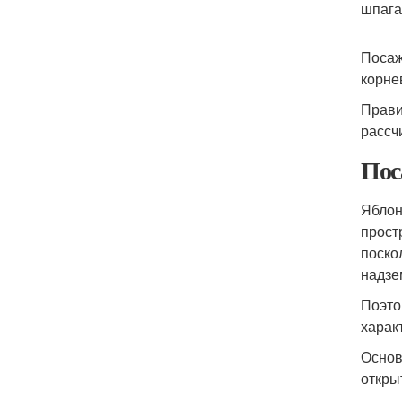
шпага
Посаж
корне
Прави
рассч
Пос
Яблон
прост
поско
надзе
Поэто
харак
Основ
откры