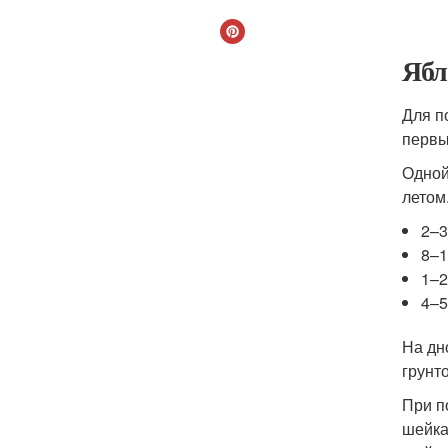
Ябл
Для п
первы
Одной
летом
2–3
8–1
1–2
4–5
На дн
грунт
При п
шейка