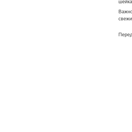
шейка
Важно
свежи
Перед