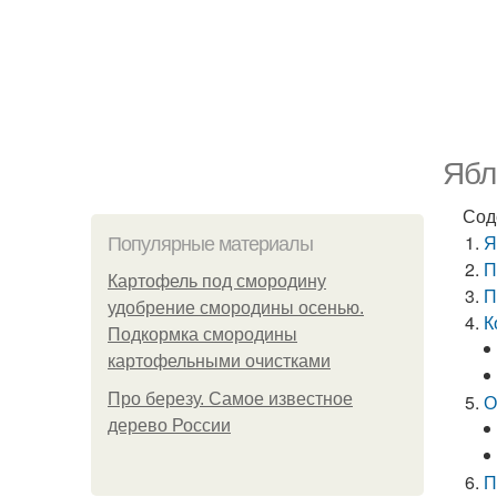
Ябл
Сод
Я
Популярные материалы
П
Картофель под смородину
П
удобрение смородины осенью.
К
Подкормка смородины
картофельными очистками
Про березу. Самое известное
О
дерево России
П