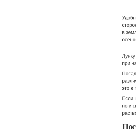
Удобн
сторо
в зем
осенн
Лунку
при н
Посад
разли
это в 
Если 
но и 
раств
Пос