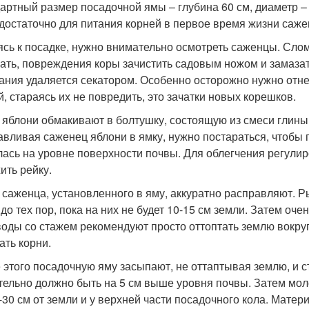
артный размер посадочной ямы – глубина 60 см, диаметр –
 достаточно для питания корней в первое время жизни саже
ясь к посадке, нужно внимательно осмотреть саженцы. Сло
ать, повреждения коры зачистить садовым ножом и замазать
ания удаляется секатором. Особенно осторожно нужно отне
й, стараясь их не повредить, это зачатки новых корешков.
 яблони обмакивают в болтушку, состоящую из смеси глины
авливая саженец яблони в ямку, нужно постараться, чтобы
лась на уровне поверхности почвы. Для облегчения регули
ить рейку.
 саженца, установленного в яму, аккуратно расправляют. 
 до тех пор, пока на них не будет 10-15 см земли. Затем оче
оды со стажем рекомендуют просто оттоптать землю вокруг 
ать корни.
 этого посадочную яму засыпают, не оттаптывая землю, и с
тельно должно быть на 5 см выше уровня почвы. Затем м
5-30 см от земли и у верхней части посадочного кола. Матер