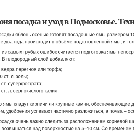
оня посадка и уход в Подмосковье. Тех
осадки яблонь осенью готовят посадочные ямы размером 10
е два года происходит в объёме подготовленной ямы, и тол
 из самых грубых ошибок считается подготовка ямы непоср
. В плодородный слой добавляют:
 ведра перегноя или торфа;
0 ст. л. золы;
 ст. суперфосфата;
 ст. л. сернокислого калия.
о ямы кладут кирпичи ли крупные камни, обеспечивающие 
ом, удобрения успевают частично разложиться, а почва – ос
осадке очень важно следить за расположением корневой ше
 возвышаться над поверхностью на 5–10 см. Со временем 