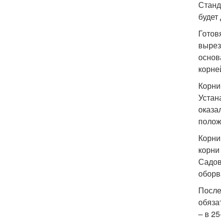
Станд
будет
Готов
вырез
основ
корне
Корни
Устан
оказа
полож
Корни
корни
Садов
оборв
После
обяза
– в 2