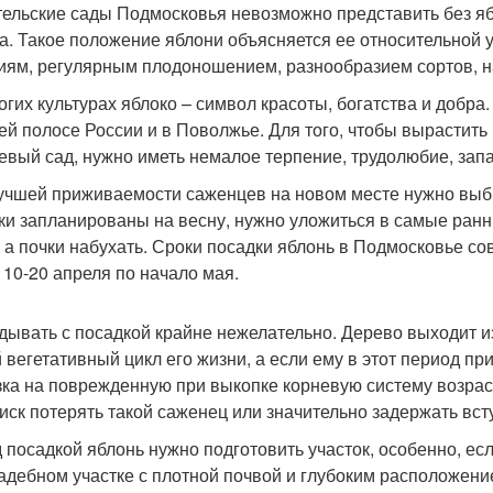
ельские сады Подмосковья невозможно представить без яб
а. Такое положение яблони объясняется ее относительной 
иям, регулярным плодоношением, разнообразием сортов, 
огих культурах яблоко – символ красоты, богатства и добр
ей полосе России и в Поволжье. Для того, чтобы вырастит
евый сад, нужно иметь немалое терпение, трудолюбие, запа
учшей приживаемости саженцев на новом месте нужно выбр
ки запланированы на весну, нужно уложиться в самые ранн
, а почки набухать. Сроки посадки яблонь в Подмосковье с
с 10-20 апреля по начало мая.
дывать с посадкой крайне нежелательно. Дерево выходит и
 вегетативный цикл его жизни, а если ему в этот период п
зка на поврежденную при выкопке корневую систему возраста
риск потерять такой саженец или значительно задержать вс
 посадкой яблонь нужно подготовить участок, особенно, есл
адебном участке с плотной почвой и глубоким расположен