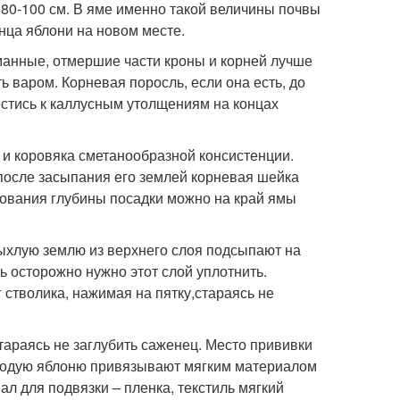
 80-100 см. В яме именно такой величины почвы
нца яблони на новом месте.
манные, отмершие части кроны и корней лучше
 варом. Корневая поросль, если она есть, до
стись к каллусным утолщениям на концах
 и коровяка сметанообразной консистенции.
 после засыпания его землей корневая шейка
рования глубины посадки можно на край ямы
Рыхлую землю из верхнего слоя подсыпают на
нь осторожно нужно этот слой уплотнить.
стволика, нажимая на пятку,стараясь не
тараясь не заглубить саженец. Место прививки
олодую яблоню привязывают мягким материалом
иал для подвязки – пленка, текстиль мягкий