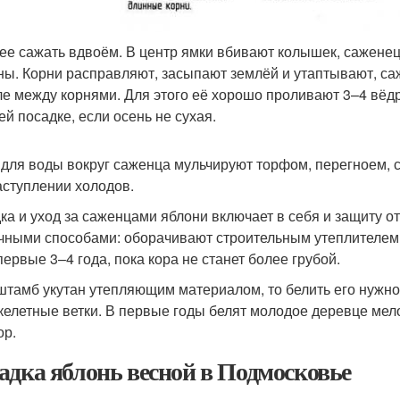
ее сажать вдвоём. В центр ямки вбивают колышек, саженец
ны. Корни расправляют, засыпают землёй и утаптывают, са
ле между корнями. Для этого её хорошо проливают 3–4 вёд
ей посадке, если осень не сухая.
 для воды вокруг саженца мульчируют торфом, перегноем, с
аступлении холодов.
ка и уход за саженцами яблони включает в себя и защиту о
чными способами: оборачивают строительным утеплителем,
первые 3–4 года, пока кора не станет более грубой.
штамб укутан утепляющим материалом, то белить его нужно
скелетные ветки. В первые годы белят молодое деревце мел
ор.
адка яблонь весной в Подмосковье