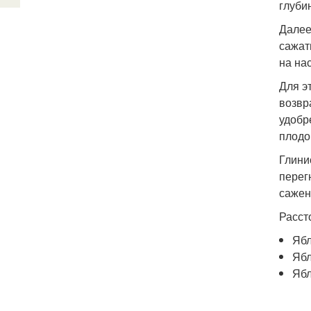
глуби
Далее
сажат
на на
Для э
возвр
удобр
плодор
Глини
перег
сажен
Расст
Ябл
Ябл
Ябл