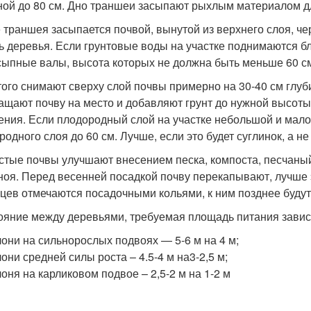
ной до 80 см. Дно траншеи засыпают рыхлым материалом дл
 траншея засыпается почвой, вынутой из верхнего слоя, ч
ь деревья. Если грунтовые воды на участке поднимаются б
сыпные валы, высота которых не должна быть меньше 60 с
того снимают сверху слой почвы примерно на 30-40 см глуб
ащают почву на место и добавляют грунт до нужной высот
ения. Если плодородный слой на участке небольшой и мало
одного слоя до 60 см. Лучше, если это будет суглинок, а не
стые почвы улучшают внесением песка, компоста, песчаный
ноя. Перед весенней посадкой почву перекапывают, лучше 
цев отмечаются посадочными кольями, к ним позднее буду
ояние между деревьями, требуемая площадь питания завися
они на сильнорослых подвоях — 5-6 м на 4 м;
они средней силы роста – 4.5-4 м на3-2,5 м;
оня на карликовом подвое – 2,5-2 м на 1-2 м