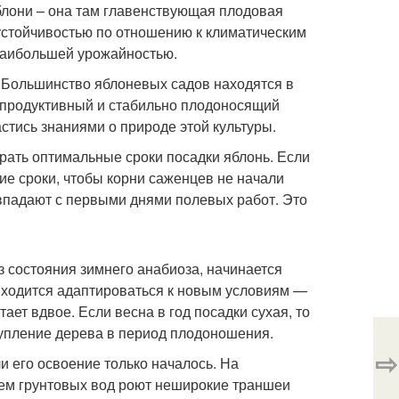
лони – она там главенствующая плодовая
устойчивостью по отношению к климатическим
наибольшей урожайностью.
а. Большинство яблоневых садов находятся в
ь продуктивный и стабильно плодоносящий
стись знаниями о природе этой культуры.
ать оптимальные сроки посадки яблонь. Если
ие сроки, чтобы корни саженцев не начали
овпадают с первыми днями полевых работ. Это
з состояния зимнего анабиоза, начинается
риходится адаптироваться к новым условиям —
ет вдвое. Если весна в год посадки сухая, то
тупление дерева в период плодоношения.
⇨
и его освоение только началось. На
ием грунтовых вод роют неширокие траншеи