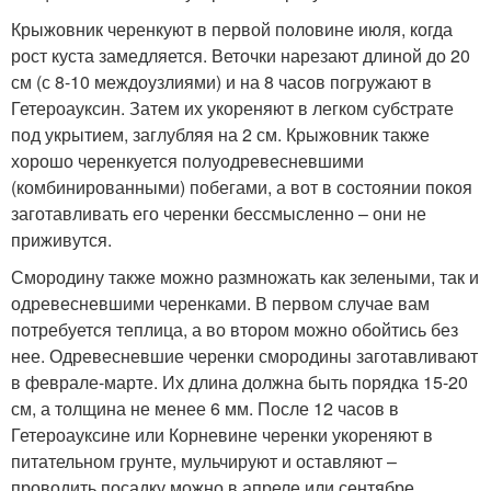
Крыжовник черенкуют в первой половине июля, когда
рост куста замедляется. Веточки нарезают длиной до 20
см (с 8-10 междоузлиями) и на 8 часов погружают в
Гетероауксин. Затем их укореняют в легком субстрате
под укрытием, заглубляя на 2 см. Крыжовник также
хорошо черенкуется полуодревесневшими
(комбинированными) побегами, а вот в состоянии покоя
заготавливать его черенки бессмысленно – они не
приживутся.
Смородину также можно размножать как зелеными, так и
одревесневшими черенками. В первом случае вам
потребуется теплица, а во втором можно обойтись без
нее. Одревесневшие черенки смородины заготавливают
в феврале-марте. Их длина должна быть порядка 15-20
см, а толщина не менее 6 мм. После 12 часов в
Гетероауксине или Корневине черенки укореняют в
питательном грунте, мульчируют и оставляют –
проводить посадку можно в апреле или сентябре.