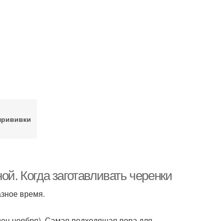
прививки
ой. Когда заготавливать черенки
азное время.
нец ноября). Самая подходящая пора для