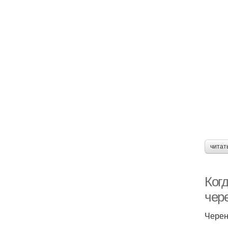
читат
Когд
чер
Черен