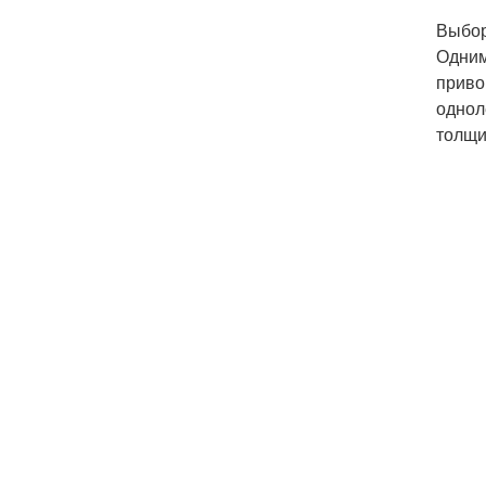
Выбор
Одним
приво
однол
толщи