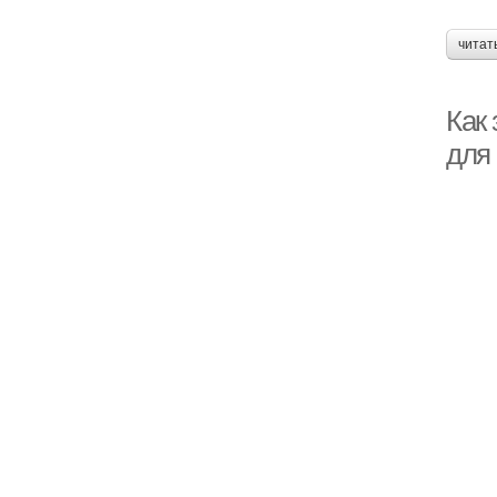
читат
Как 
для