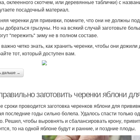
на, оклеенного скотчем, или деревянные таблички) с назван
утаете посадочный материал.
няя черенки для прививки, помните, что они не должны под
ы добраться грызуны. Но на всякий случай заготовьте боль
огут "пережить" зиму не в полном составе.
 важно четко знать, как хранить черенки, чтобы они дожили
айте тот, который доступен вам.
ь дальше →
 правильно заготовить черенки яблони дл
ие сроки проводится заготовка черенков яблони для привив
ая последние годы сильно болела. Удалось спасти только од
о. Решил, чтобы выровнять и сбалансировать крону, привит
ится, то на одной яблоне будут и ранние, и поздние плоды.