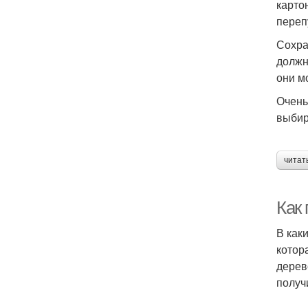
карто
переп
Сохра
должн
они м
Очень
выбир
читат
Как
В как
котор
дерев
получ