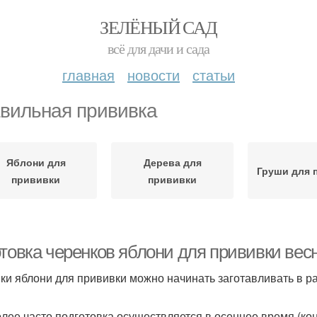
ЗЕЛЁНЫЙ САД
всё для дачи и сада
главная
новости
статьи
вильная прививка
Яблони для
Дерева для
Груши для 
прививки
прививки
товка черенков яблони для прививки весн
ки яблони для прививки можно начинать заготавливать в р
лее часто подготовка осуществляется в осеннее время (ко