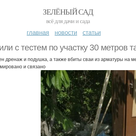
ЗЕЛЁНЫЙ САД
всё для дачи и сада
главная
новости
статьи
или с тестем по участку 30 метров т
ен дренаж и подушка, а также вбиты сваи из арматуры на ме
мировано и связано