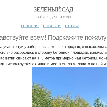
ЗЕЛЁНЫЙ САД
всё для дачи и сада
главная
новости
статьи
авствуйте всем! Подскажите пожалу
на участке туи у забора, высажены изгородью, и высажены с
 сильно разрослись в сторону бетонной площадки, изначаль
ас ветви свисают на 1, 5 метра примерно над бетоном. Хочет
дка используется активно и места стало маловато на ней из