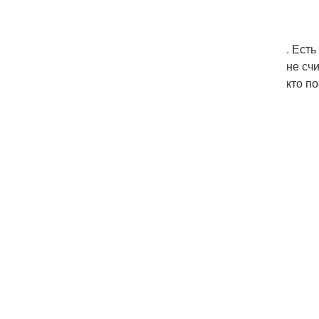
. Есть
не сч
кто п