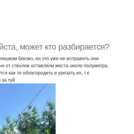
йста, может кто разбирается?
лишком близко, но это уже не исправить они
но от стволов оставляли места около полуметра,
ся как то облагородить и урезать их, т к
 за туй