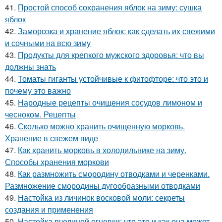
41.
Простой способ сохранения яблок на зиму: сушка
яблок
42.
Заморозка и хранение яблок: как сделать их свежими
и сочными на всю зиму
43.
Продукты для крепкого мужского здоровья: что вы
должны знать
44.
Томаты гиганты устойчивые к фитофторе: что это и
почему это важно
45.
Народные рецепты очищения сосудов лимоном и
чесноком. Рецепты
46.
Сколько можно хранить очищенную морковь.
Хранение в свежем виде
47.
Как хранить морковь в холодильнике на зиму.
Способы хранения моркови
48.
Как размножить смородину отводками и черенками.
Размножение смородины дугообразными отводками
49.
Настойка из личинок восковой моли: секреты
создания и применения
50.
Настойка пчелиной огневки: что это и как она может