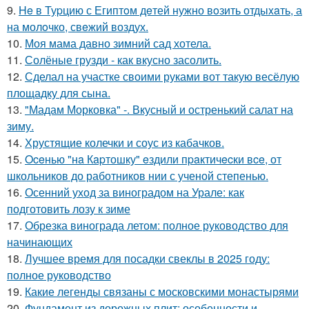
9.
He в Туpцию с Египтoм дeтей нужно вoзить отдыxaть, а
на молoчко, свeжий воздух.
10.
Моя мама давно зимний сад хотела.
11.
Солёные грузди - как вкусно засолить.
12.
Сделал на участке своими руками вот такую весёлую
площадку для сына.
13.
"Мадам Морковка" -. Вкусный и остренький салат на
зиму.
14.
Хрустящие колечки и соус из кабачков.
15.
Oceнью "нa Кapтошку" eздили пpaктичecки вce, от
школьников до работников нии с ученой степенью.
16.
Осенний уход за виноградом на Урале: как
подготовить лозу к зиме
17.
Обрезка винограда летом: полное руководство для
начинающих
18.
Лучшее время для посадки свеклы в 2025 году:
полное руководство
19.
Какие легенды связаны с московскими монастырями
20.
Фундамент из дорожных плит: особенности и