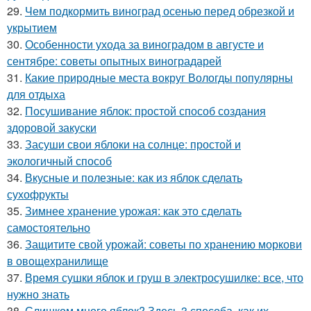
29.
Чем подкормить виноград осенью перед обрезкой и
укрытием
30.
Особенности ухода за виноградом в августе и
сентябре: советы опытных виноградарей
31.
Какие природные места вокруг Вологды популярны
для отдыха
32.
Посушивание яблок: простой способ создания
здоровой закуски
33.
Засуши свои яблоки на солнце: простой и
экологичный способ
34.
Вкусные и полезные: как из яблок сделать
сухофрукты
35.
Зимнее хранение урожая: как это сделать
самостоятельно
36.
Защитите свой урожай: советы по хранению моркови
в овощехранилище
37.
Время сушки яблок и груш в электросушилке: все, что
нужно знать
38.
Слишком много яблок? Здесь 3 способа, как их