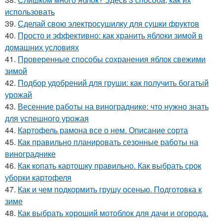
использовать
39.
Сделай свою электросушилку для сушки фруктов
40.
Просто и эффективно: как хранить яблоки зимой в
домашних условиях
41.
Проверенные способы сохранения яблок свежими
зимой
42.
Подбор удобрений для груши: как получить богатый
урожай
43.
Весенние работы на винограднике: что нужно знать
для успешного урожая
44.
Картофель рамона все о нем. Описание сорта
45.
Как правильно планировать сезонные работы на
винограднике
46.
Как копать картошку правильно. Как выбрать срок
уборки картофеля
47.
Как и чем подкормить грушу осенью. Подготовка к
зиме
48.
Как выбрать хороший мотоблок для дачи и огорода.