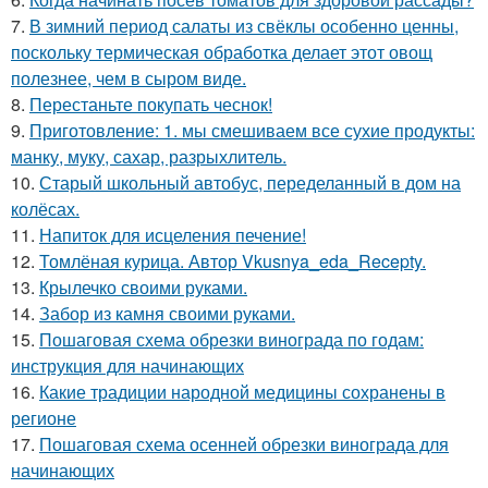
7.
В зимний период салаты из свёклы особенно ценны,
поскольку термическая обработка делает этот овощ
полезнее, чем в сыром виде.
8.
Перестаньте покупать чеснок!
9.
Приготовление: 1. мы смешиваем все сухие продукты:
манку, муку, сахар, разрыхлитель.
10.
Старый школьный автобус, переделанный в дом на
колёсах.
11.
Напиток для исцеления печение!
12.
Томлёная курица. Автор Vkusnya_eda_Recepty.
13.
Крылечко своими руками.
14.
Забор из камня своими руками.
15.
Пошаговая схема обрезки винограда по годам:
инструкция для начинающих
16.
Какие традиции народной медицины сохранены в
регионе
17.
Пошаговая схема осенней обрезки винограда для
начинающих