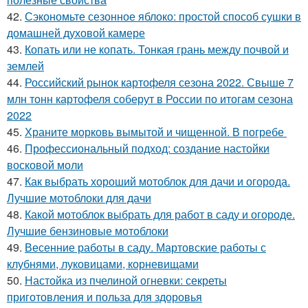
42.
Сэкономьте сезонное яблоко: простой способ сушки в
домашней духовой камере
43.
Копать или не копать. Тонкая грань между почвой и
землей
44.
Российский рынок картофеля сезона 2022. Свыше 7
млн тонн картофеля соберут в России по итогам сезона
2022
45.
Храните морковь вымытой и чищенной. В погребе
46.
Профессиональный подход: создание настойки
восковой моли
47.
Как выбрать хороший мотоблок для дачи и огорода.
Лучшие мотоблоки для дачи
48.
Какой мотоблок выбрать для работ в саду и огороде.
Лучшие бензиновые мотоблоки
49.
Весенние работы в саду. Мартовские работы с
клубнями, луковицами, корневищами
50.
Настойка из пчелиной огневки: секреты
приготовления и польза для здоровья