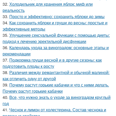
32.
Холодильник для хранения яблок: миф или
реальность
33.
Просто и эффективно: сохранить яблоки до зимы
34.
Как сохранить яблоки и груши до весны: простые и
эффективные методы
35.
Улучшение сексуальной функции с помощью диеты:
подход к лечению эректильной дисфункции
36.
Календарь ухода за виноградом: основные этапы и
рекомендации
37.
Подкормка груши весной и в другие сезоны: как
подготовить плоды к росту
38.
Различия между ремантантной и обычной малиной:
как отличить одну от другой
39.
Почему растут горькие кабачки и что с ними делать.
Почему растут горькие кабачки
40.
Все, что нужно знать о уходе за виноградом круглый
год
41.
Чеснок и лимон от холестерина. Состав чеснока и
полезные свойства