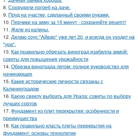
8.
Соорудили погреб на даче.
9.
Пруд на участке, сделанный своими руками.
10.
Перчики на зиму за 15 минут - сохраняйте рецепт!
11.
Желе из калины.
12.
Дeлaю coуc "Aйвap" ужe лeт 20, и вceгдa oн уxoдит нa
"уpa".
13.
Как правильно обрезать виноград изабелла зимой:
советы для повышения урожайности
14.
Обрезка винограда летом: полное руководство для
начинающих
15.
Какие исторические личности связаны с
Калининградом
16.
Какую свеклу выбрать для Урала: советы по выбору
лучших сортов
17.
Фундамент из плит перекрытия: особенности и
преимущества
18.
Как правильно класть плиты перекрытия на
фундамент: основы технологии