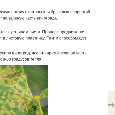
жную погоду с ветром или брызгами спорангий,
т на зеленую часть винограда.
ются к устьицам листа. Процесс продвижения
т в листовую пластинку. Таким способом куст
елили виноград, все это время зеленая часть
 8-30 градусов тепла.
⇨