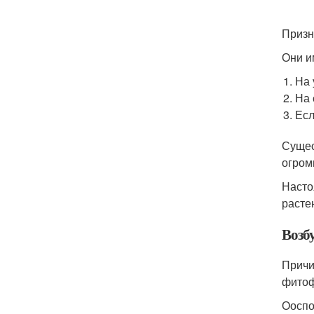
Призн
Они и
На 
На 
Есл
Сущес
огром
Насто
расте
Возб
Причи
фитоф
Ооспо