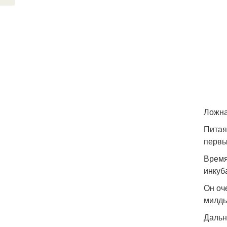
Ложна
Питая
первы
Время
инкуб
Он оч
милдь
Дальн