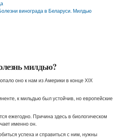
да
 Болезни винограда в Беларуси. Милдью
а
болезнь милдью?
пало оно к нам из Америки в конце ХIХ
ненте, к мильдью был устойчив, но европейские
ся ежегодно. Причина здесь в биологическом
чает именно он.
биться успеха и справиться с ним, нужны