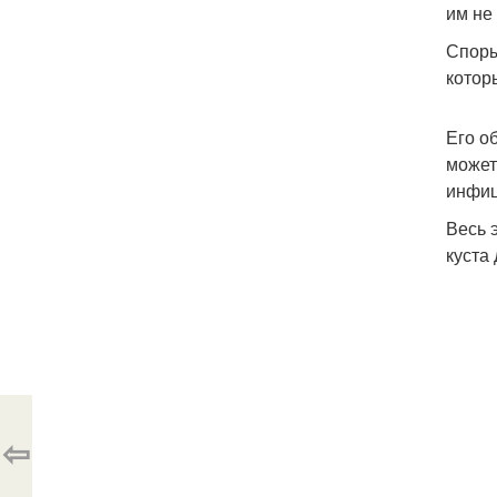
им не
Споры
котор
Его о
может
инфиц
Весь 
куста
⇦