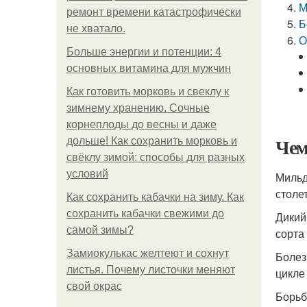
М
ремонт времени катастрофически
Б
не хватало.
О
Больше энергии и потенции: 4
основных витамина для мужчин
Как готовить морковь и свеклу к
зимнему хранению. Сочные
корнеплоды до весны и даже
Чем
дольше! Как сохранить морковь и
свёклу зимой: способы для разных
условий
Мильд
столе
Как сохранить кабачки на зиму. Как
сохранить кабачки свежими до
Дикий
самой зимы?
сорта
Замиокулькас желтеют и сохнут
Болез
листья. Почему листочки меняют
цикле
свой окрас
Борьб