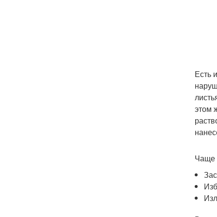
Есть 
наруш
листь
этом 
раств
нанес
Чаще 
Зас
Изб
Изл