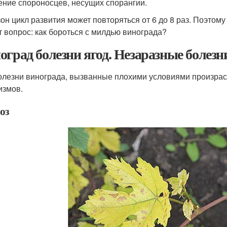
ение спороносцев, несущих спорангии.
зон цикл развития может повторяться от 6 до 8 раз. Поэтом
т вопрос: как бороться с милдью винограда?
оград болезни ягод. Незаразные болезн
олезни винограда, вызванные плохими условиями произрас
измов.
оз