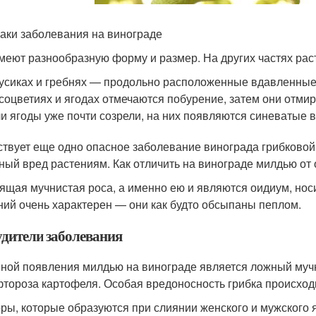
аки заболевания на винограде
меют разнообразную форму и размер. На других частях рас
усиках и гребнях — продольно расположенные вдавленные
соцветиях и ягодах отмечаются побурение, затем они отмир
и ягоды уже почти созрели, на них появляются синеватые 
твует еще одно опасное заболевание винограда грибковой
ный вред растениям. Как отличить на винограде милдью от 
ящая мучнистая роса, а именно ею и являются оидиум, нос
ний очень характерен — они как будто обсыпаны пеплом.
удители заболевания
ной появления милдью на винограде является ложный мучн
тороза картофеля. Особая вредоносность грибка происходит 
ры, которые образуются при слиянии женского и мужского 