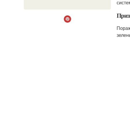
систе
Приз
Пораж
зелен