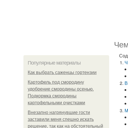
Чем
Сод
Ч
Популярные материалы
Как выбрать саженцы гортензии
Картофель под смородину
В
удобрение смородины осенью.
Подкормка смородины
картофельными очистками
М
Внезапно нагрянувшие гости
заставили меня спешно искать
решение, так как на обстоятельный