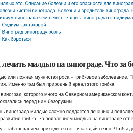
илдью это. Описание болезни и его опасности для виногра
олезни кистей винограда. Болезни и вредители винограда.
идиум винограда чем лечить. Защита винограда от оидиум
Оидиум как таковой
Виноград винограду рознь
Как бороться
 лечить милдью на винограде. Что за 
ью или ложная мучнистая роса – грибковое заболевание. По
тия. Именно там был природный ареал этого грибка.
 виноград, которого много на Северном американском конти
 оказались перед ним безоружны.
нь винограда милдью сложно поддается лечению и появляет
 развития грибка. За появлением милдью на винограде отве
у с заболеванием приходится вести каждый сезон. Чтобы до