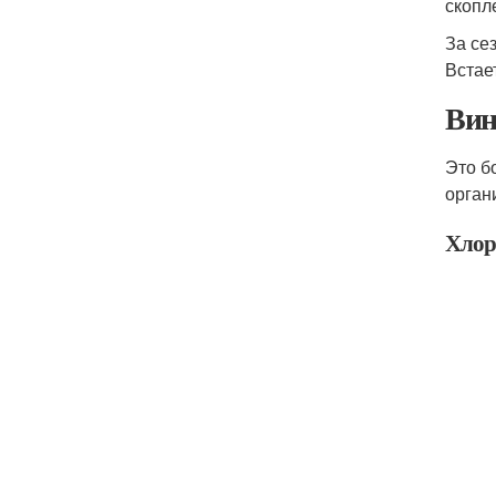
скопл
За се
Встае
Вин
Это б
орган
Хлор