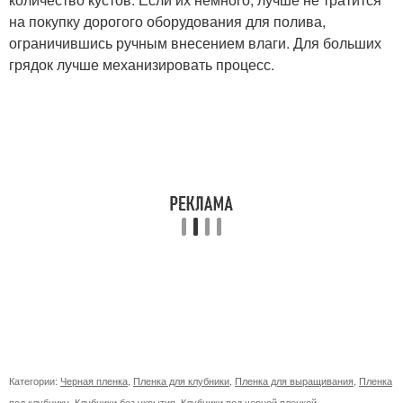
на покупку дорогого оборудования для полива,
ограничившись ручным внесением влаги. Для больших
грядок лучше механизировать процесс.
Категории:
Черная пленка
,
Пленка для клубники
,
Пленка для выращивания
,
Пленка
под клубнику
,
Клубники без укрытия
,
Клубники под черной пленкой