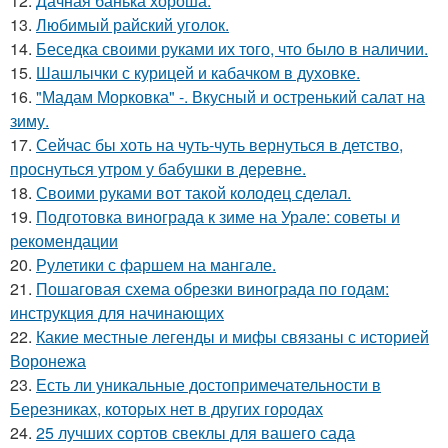
12.
Дачная банька хороша.
13.
Любимый райский уголок.
14.
Беседка своими руками их того, что было в наличии.
15.
Шашлычки с курицей и кабачком в духовке.
16.
"Мадам Морковка" -. Вкусный и остренький салат на
зиму.
17.
Сейчас бы хоть на чуть-чуть вернуться в детство,
проснуться утром у бабушки в деревне.
18.
Своими руками вот такой колодец сделал.
19.
Подготовка винограда к зиме на Урале: советы и
рекомендации
20.
Рулетики с фаршем на мангале.
21.
Пошаговая схема обрезки винограда по годам:
инструкция для начинающих
22.
Какие местные легенды и мифы связаны с историей
Воронежа
23.
Есть ли уникальные достопримечательности в
Березниках, которых нет в других городах
24.
25 лучших сортов свеклы для вашего сада