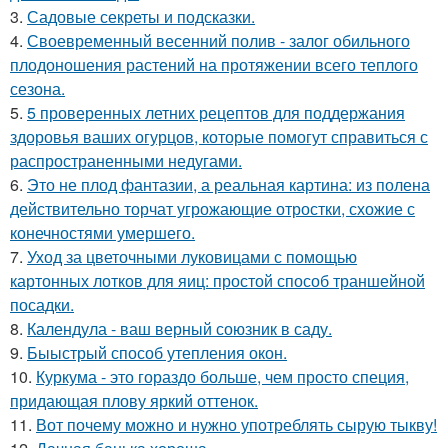
3.
Садовые секреты и подсказки.
4.
Своевременный весенний полив - залог обильного
плодоношения растений на протяжении всего теплого
сезона.
5.
5 проверенных летних рецептов для поддержания
здоровья ваших огурцов, которые помогут справиться с
распространенными недугами.
6.
Это не плод фантазии, а реальная картина: из полена
действительно торчат угрожающие отростки, схожие с
конечностями умершего.
7.
Уход за цветочными луковицами с помощью
картонных лотков для яиц: простой способ траншейной
посадки.
8.
Календула - ваш верный союзник в саду.
9.
Быыстрый способ утепления окон.
10.
Куркума - это гораздо больше, чем просто специя,
придающая плову яркий оттенок.
11.
Вот почему можно и нужно употреблять сырую тыкву!