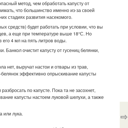
пасный метод, чем обработать капусту от
имать, что большинство именно из-за своей
них стадиях развития насекомого.
ых средств) будет работать при условии, что вы
цев, а еще при температуре выше 18°С. Но
 его 4 мл на пять литров воды.
и. Банкол очистит капусту от гусениц белянки,
а нет, выручат настои и отвары из трав,
ек-белянок эффективно опрыскивание капусты
.
разбросать по капусте. Пока та не засохнет,
ивание капусты настоем луковой шелухи, а также
а или лука.
⇨