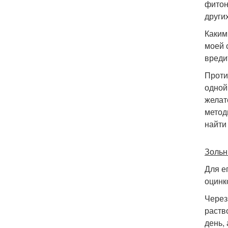
фитон
други
Каким
моей 
вреди
Проти
одной
желат
метод
найти
Зольн
Для е
оцинк
Через
раств
день,