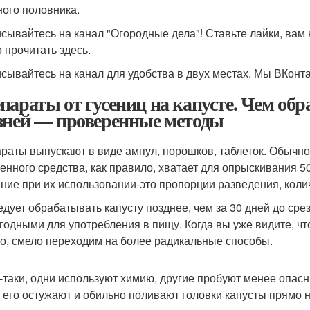
ного половника.
сывайтесь на канал "Огородные дела"! Ставьте лайки, вам н
 прочитать здесь.
сывайтесь на канал для удобства в двух местах. Мы ВКонта
параты от гусениц на капусте. Чем обра
зней — проверенные методы
раты выпускают в виде ампул, порошков, таблеток. Обычно
енного средства, как правило, хватает для опрыскивания 5
ние при их использовании-это пропорции разведения, коли
едует обрабатывать капусту позднее, чем за 30 дней до срез
годными для употребления в пищу. Когда вы уже видите, ч
о, смело переходим на более радикальные способы.
-таки, одни используют химию, другие пробуют менее опас
 его остужают и обильно поливают головки капусты прямо н