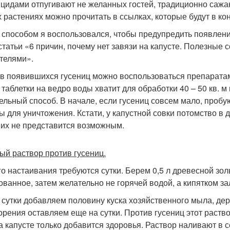
цидами отпугивают не желанных гостей, традиционно сажаю
х растениях можно прочитать в ссылках, которые будут в кон
 способом я воспользовался, чтобы предупредить появление
статьи «6 причин, почему нет завязи на капусте. Полезные 
телями».
в появившихся гусениц можно воспользоваться препаратам
 таблетки на ведро воды хватит для обработки 40 – 50 кв. м 
ельный способ. В начале, если гусениц совсем мало, пробу
ы для уничтожения. Кстати, у капустной совки потомство в 
 их не представится возможным.
ый раствор против гусениц.
го настаивания требуются сутки. Берем 0,5 л древесной зол
ованное, затем желательно не горячей водой, а кипятком за
 сутки добавляем половину куска хозяйственного мыла, д
орения оставляем еще на сутки. Против гусениц этот раство
 а капусте только добавится здоровья. Раствор наливают в 