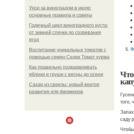
Уход за виноградом в июле:
основные правила и советы
Годичный цикл виноградного куста:
от зимней спячки до созревания
ягод
Ф
Воспитание уникальных томатов с
помощью семян Седек Томат хурма
Как правильно подкармливать
Что
яблони и груши с весны до осени
кап
Сахар из свеклы: новый вектор
развития для фермеров
Гусен
того, 
Запах
саду р
Чтобы