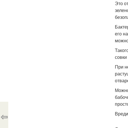
Это о
зелен
безоп
Бакте
его н
можно
Таког
совки
При н
расту
отвар
Можно
бабоч
прост
⇦
Вреди