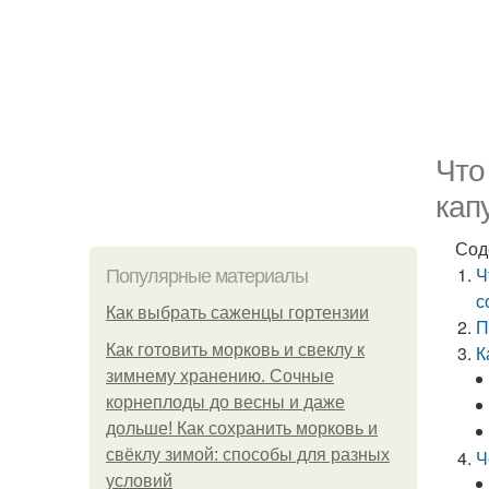
Что
кап
Сод
Ч
Популярные материалы
с
Как выбрать саженцы гортензии
П
Как готовить морковь и свеклу к
К
зимнему хранению. Сочные
корнеплоды до весны и даже
дольше! Как сохранить морковь и
свёклу зимой: способы для разных
Ч
условий