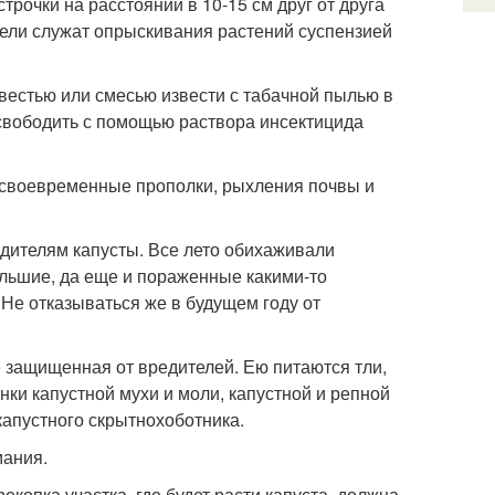
строчки на расстоянии в 10-15 см друг от друга
цели служат опрыскивания растений суспензией
естью или смесью извести с табачной пылью в
освободить с помощью раствора инсектицида
ы своевременные прополки, рыхления почвы и
редителям капусты. Все лето обихаживали
ольшие, да еще и пораженные какими-то
 Не отказываться же в будущем году от
 защищенная от вредителей. Ею питаются тли,
нки капустной мухи и моли, капустной и репной
капустного скрытнохоботника.
мания.
рекопка участка, где будет расти капуста, должна