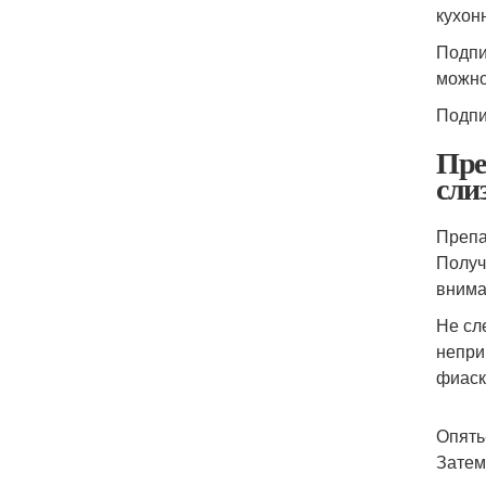
кухон
Подпи
можно
Подпи
Пре
сли
Препа
Получ
внима
Не сл
непри
фиаск
Опять
Затем