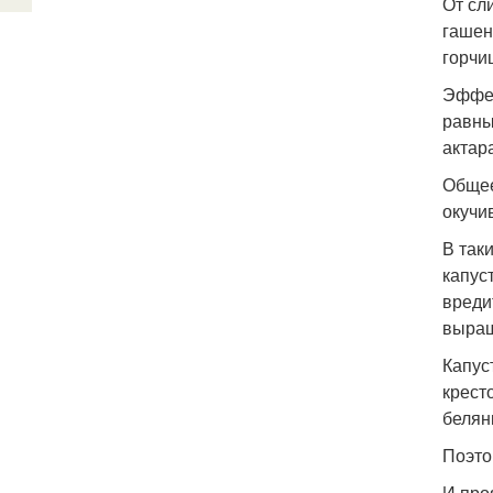
От сл
гашен
горчи
Эффек
равны
актара
Общее
окучи
В так
капус
вреди
выращ
Капус
крест
белян
Поэто
И проя