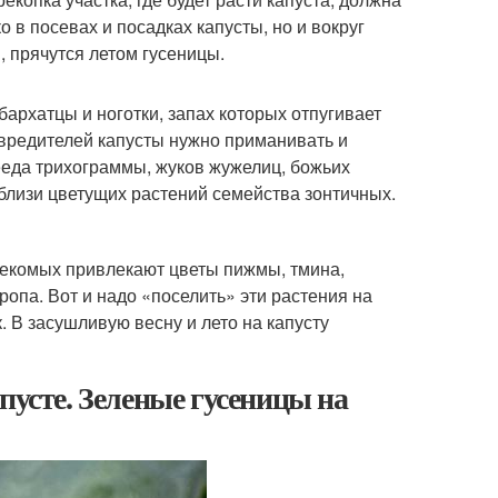
 в посевах и посадках капусты, но и вокруг
и, прячутся летом гусеницы.
архатцы и ноготки, запах которых отпугивает
вредителей капусты нужно приманивать и
ееда трихограммы, жуков жужелиц, божьих
 вблизи цветущих растений семейства зонтичных.
асекомых привлекают цветы пижмы, тмина,
ропа. Вот и надо «поселить» эти растения на
. В засушливую весну и лето на капусту
пусте. Зеленые гусеницы на