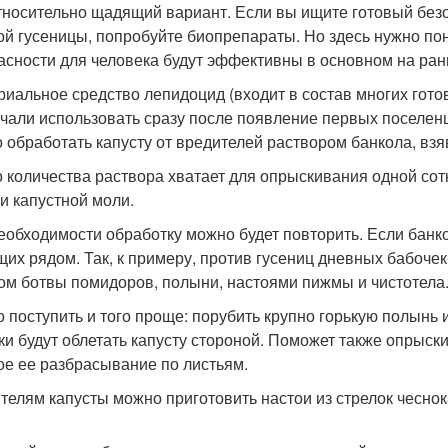
тносительно щадящий вариант. Если вы ищите готовый безо
ой гусеницы, попробуйте биопрепараты. Но здесь нужно пон
асности для человека будут эффективны в основном на ран
риальное средство лепидоцид (входит в состав многих готов
ачали использовать сразу после появление первых поселен
 обработать капусту от вредителей раствором банкола, взяв
о количества раствора хватает для опрыскивания одной сотк
 и капустной моли.
еобходимости обработку можно будет повторить. Если банкол
щих рядом. Так, к примеру, против гусениц дневных бабоч
ом ботвы помидоров, полыни, настоями пижмы и чистотела
 поступить и того проще: порубить крупно горькую полынь и 
ки будут облетать капусту стороной. Поможет также опрыск
ое ее разбрасывание по листьям.
телям капусты можно приготовить настои из стрелок чеснок