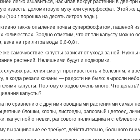
изней легко избавиться, насыпав вокруг растений в две-три 
ую известь, доломитовую муку или суперфосфат. Этой же 
цы (100 г порошка на десять литров воды).
тивно также опыление почвы суперфосфатом, гашеной изв
х количествах. Заодно отметим, что от тли капусту можно 
, взяв на три литра воды 0,6-0,8 г.
 же самочувствие капусты зависит от ухода за ней. Нужн
вания растений. Нелишними будут и подкормки.
их случаях растения смогут противостоять и болезням, и в
ту, а когда резали кочаны — радости не было: выросли неб
телями капусты. Поэтому отходов очень много. Что делать?
ивания капусты?
та по сравнению с другими овощными растениями самая не
оцветные блошки, клопы, листоеды, рапсовый цветоед, личи
ки, капустной огневки, рапсового пилильщика и стеблевого 
му выращивание ее требует, действительно, большого вни
влять его надо, начиная с осени, когда готовится почва: пе