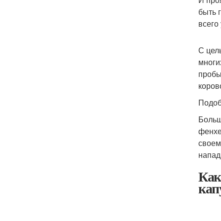
быть 
всего
С цел
многи
пробы
коров
Подоб
Больш
фенхе
своем
напад
Как
кап