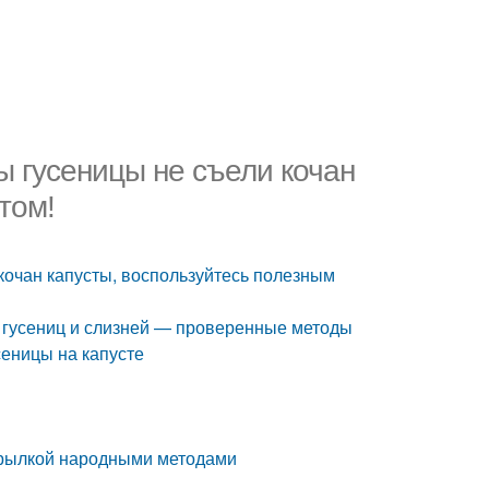
ы гусеницы не съели кочан
том!
 кочан капусты, воспользуйтесь полезным
от гусениц и слизней — проверенные методы
сеницы на капусте
окрылкой народными методами