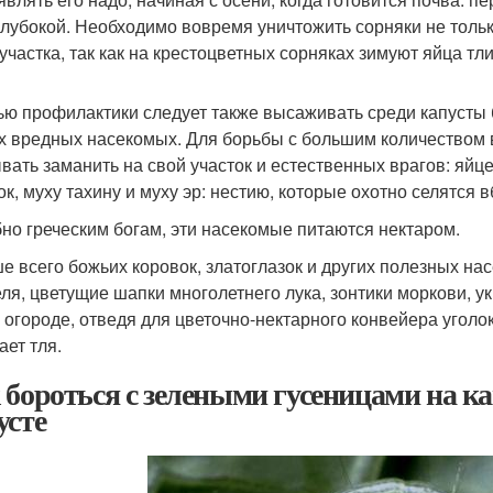
глубокой. Необходимо вовремя уничтожить сорняки не только
 участка, так как на крестоцветных сорняках зимуют яйца тл
ью профилактики следует также высаживать среди капусты б
х вредных насекомых. Для борьбы с большим количеством 
вать заманить на свой участок и естественных врагов: яйц
ок, муху тахину и муху эр: нестию, которые охотно селятся
но греческим богам, эти насекомые питаются нектаром.
е всего божьих коровок, златоглазок и других полезных н
ля, цветущие шапки многолетнего лука, зонтики моркови, ук
 огороде, отведя для цветочно-нектарного конвейера уголок
ает тля.
 бороться с зелеными гусеницами на ка
усте