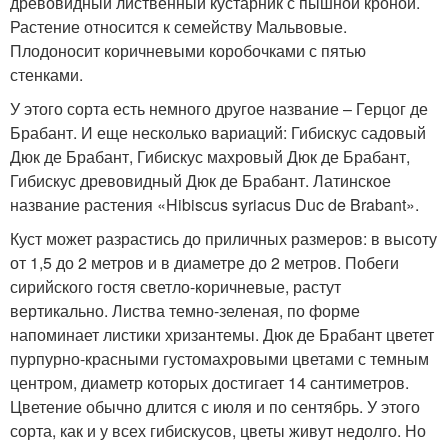
древовидный лиственный кустарник с пышной кроной.
Растение относится к семейству Мальвовые.
Плодоносит коричневыми коробочками с пятью
стенками.
У этого сорта есть немного другое название – Герцог де
Брабант. И еще несколько вариаций: Гибискус садовый
Дюк де Брабант, Гибискус махровый Дюк де Брабант,
Гибискус древовидный Дюк де Брабант. Латинское
название растения «Hibiscus syriacus Duc de Brabant».
Куст может разрастись до приличных размеров: в высоту
от 1,5 до 2 метров и в диаметре до 2 метров. Побеги
сирийского гостя светло-коричневые, растут
вертикально. Листва темно-зеленая, по форме
напоминает листики хризантемы. Дюк де Брабант цветет
пурпурно-красными густомахровыми цветами с темным
центром, диаметр которых достигает 14 сантиметров.
Цветение обычно длится с июля и по сентябрь. У этого
сорта, как и у всех гибискусов, цветы живут недолго. Но