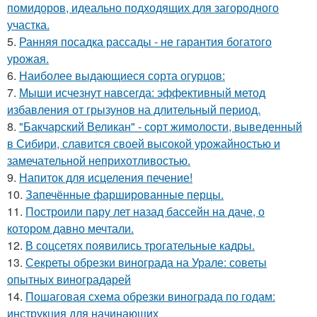
помидоров, идеально подходящих для загородного
участка.
5.
Ранняя посадка рассады - не гарантия богатого
урожая.
6.
Наиболее выдающиеся сорта огурцов:
7.
Мыши исчезнут навсегда: эффективный метод
избавления от грызунов на длительный период.
8.
"Бакчарский Великан" - сорт жимолости, выведенный
в Сибири, славится своей высокой урожайностью и
замечательной неприхотливостью.
9.
Напиток для исцеления печение!
10.
Запечённые фаршированные перцы.
11.
Построили пару лет назад бассейн на даче, о
котором давно мечтали.
12.
В соцсетях появились трогательные кадры.
13.
Секреты обрезки винограда на Урале: советы
опытных виноградарей
14.
Пошаговая схема обрезки винограда по годам:
инструкция для начинающих