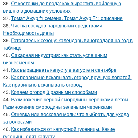
36.
От косточки до плода: как вырастить войлочную
вишню в домашних условиях
37.
Томат Ажур f1 семена. Томат Ажур F1: описание
38.
Чистка сосудов народными средствами.
Необходимость диеты
39.
Готовьтесь к сезону: календарь виноградаря на год в
таблице
40.
Сахарная индустрия: как стать успешным
бизнесменом
41.
Как выращивать капусту в августе и сентябре
42.
Как правильно вскапывать огород вручную лопатой.
Как правильно вскапывать огород
43.
Копаем огород 3 разными способами
44.
Размножение черной смородины черенками летом.
Размножение смородины зелеными черенками
45.
Огневка или восковая моль: что выбрать для ухода
за волосами
46.
Как избавиться от капустной гусеницы. Какие
гусеницы едят капусту