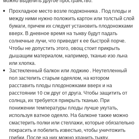
можно выделить другое пространство:
Прохладное место возле подоконника . Под плоды и
между ними нужно положить картон или толстый слой
бумаги, причем их следует установить плодоножками
вверх. В дневное время на тыкву будут падать
солнечные лучи, что приведет к ее быстрой порче.
Чтобы не допустить этого, овощ стоит прикрыть
дышащим материалом, например, тканью изо льна
или хлопка.
Застекленный балкон или лоджию . Неутепленный
пол застелить старым одеялом, на котором
расставить плоды плодоножками вверх и на
расстоянии 10 см друг от друга. Чтобы защитить от
солнца, их требуется прикрыть тканью. При
понижении температуры плоды лучше укутать,
используя ватное одеяло. На балконе также можно
смастерить полки или стеллажи, которые обязательно
покрасить и побелить известью, чтобы уничтожить
грибки. После на них можно хранить тыкву.