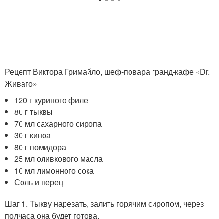
Рецепт Виктора Гримайло, шеф-повара гранд-кафе «Dr.
Живаго»
120 г куриного филе
80 г тыквы
70 мл сахарного сиропа
30 г киноа
80 г помидора
25 мл оливкового масла
10 мл лимонного сока
Соль и перец
Шаг 1. Тыкву нарезать, залить горячим сиропом, через
полчаса она будет готова.