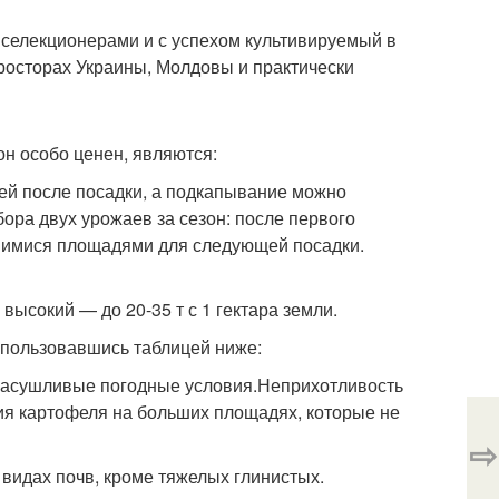
селекционерами и с успехом культивируемый в
росторах Украины, Молдовы и практически
н особо ценен, являются:
ней после посадки, а подкапывание можно
бора двух урожаев за сезон: после первого
шимися площадями для следующей посадки.
высокий — до 20-35 т с 1 гектара земли.
спользовавшись таблицей ниже:
 засушливые погодные условия.Неприхотливость
ия картофеля на больших площадях, которые не
⇨
 видах почв, кроме тяжелых глинистых.