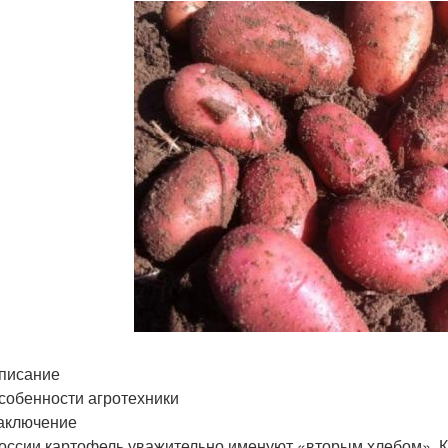
писание
собенности агротехники
аключение
оссии картофель уважительно именуют «вторым хлебом». 