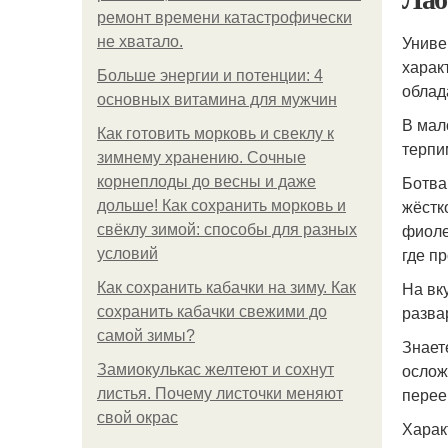
ремонт времени катастрофически
Униве
не хватало.
харак
Больше энергии и потенции: 4
облад
основных витамина для мужчин
В мал
Как готовить морковь и свеклу к
терпи
зимнему хранению. Сочные
Ботва
корнеплоды до весны и даже
жёстк
дольше! Как сохранить морковь и
фиоле
свёклу зимой: способы для разных
где п
условий
На вк
Как сохранить кабачки на зиму. Как
разва
сохранить кабачки свежими до
самой зимы?
Знает
ослож
Замиокулькас желтеют и сохнут
перее
листья. Почему листочки меняют
свой окрас
Харак