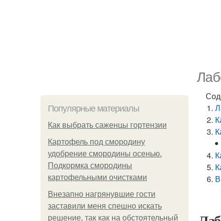
Лаб
Сод
Л
Популярные материалы
К
Как выбрать саженцы гортензии
К
Картофель под смородину
удобрение смородины осенью.
К
Подкормка смородины
К
картофельными очистками
В
Внезапно нагрянувшие гости
заставили меня спешно искать
Лаб
решение, так как на обстоятельный