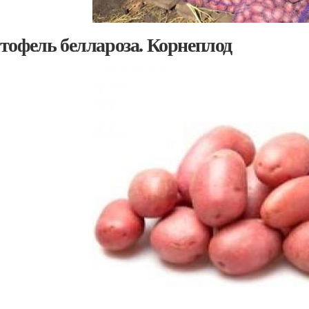
тофель беллароза. Корнеплод