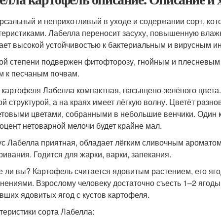
рсальный и неприхотливый в уходе и содержании сорт, кот
теристиками. Лабелла переносит засуху, повышенную влажн
ает высокой устойчивостью к бактериальным и вирусным и
ой степени подвержен фитофторозу, гнойным и плесневым 
м к песчаным почвам.
 картофеля Лабелла компактная, насыщено-зелёного цвета
ой структурой, а на краях имеет лёгкую волну. Цветёт разн
товыми цветами, собранными в небольшие венчики. Один к
роцент нетоварной мелочи будет крайне мал.
ус Лабелла приятная, обладает лёгким сливочным ароматом
ривания. Годится для жарки, варки, запекания.
е ли вы? Картофель считается ядовитым растением, его яг
нениями. Взрослому человеку достаточно съесть 1–2 ягоды
вших ядовитых ягод с кустов картофеля.
теристики сорта Лабелла: