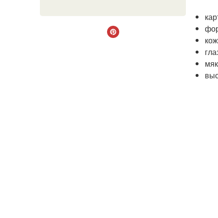
кар
фор
кож
гла
мяк
выс