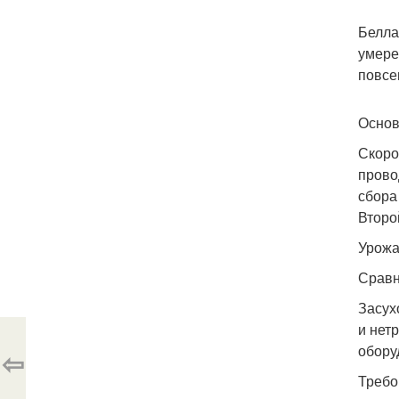
Белла
умере
повсе
Основ
Скоро
прово
сбора
Второ
Урожа
Сравн
Засух
и нет
обору
⇦
Требо