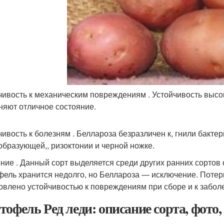
чивость к механическим повреждениям . Устойчивость высо
няют отличное состояние.
чивость к болезням . Беллароза безразличен к, гнили бактер
образующей,, ризоктонии и черной ножке.
ние . Данный сорт выделяется среди других ранних сортов
фель хранится недолго, но Беллароза — исключение. Потер
овлено устойчивостью к повреждениям при сборе и к забол
тофель Ред леди: описание сорта, фото