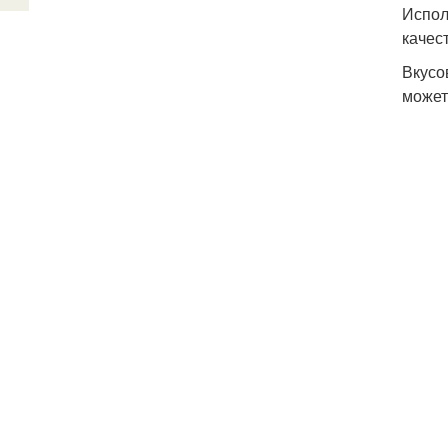
Испол
качес
Вкусо
может