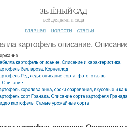
ЗЕЛЁНЫЙ САД
всё для дачи и сада
главная
новости
статьи
елла картофель описание. Описание
ержание
абелла картофель описание. Описание и характеристика
артофель беллароза. Корнеплод
артофель Ред леди: описание сорта, фото, отзывы
Описание
артофель королева анна, сроки созревания, вкусовые и ка
артофель сорт Гранада. Описание сорта картофеля Гранада
идео картофель. Самые урожайные сорта
елла картофель описание. Описание и 