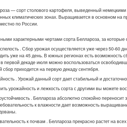
роза — сорт столового картофеля, выведенный немецкими 
нных климатических зонах. Выращивается в основном на п
местно по России.
ными характерными чертами сорта Беллароза, за которые о
спелость . Сбор урожая осуществляется уже через 50-60 д
дить уже на 45 день. В южных регионах есть возможность с
 в первой декаде июля можно воспользоваться освободив
й сбор приходится на первую декаду сентября.
йность . Урожай данный сорт дает стабильный и достаточно 
ить урожайность и лежкость сорта с другими вы можете во
оустойчивость . Беллароза абсолютно спокойно переносит
ребовательность к влажности дает возможность выращиван
дованы.
вательность к почвам . Беллароза прекрасно растет на всех