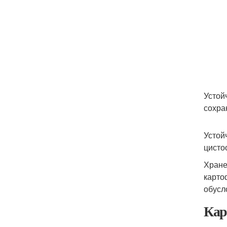
Устой
сохра
Устой
цисто
Хране
карто
обусл
Кар