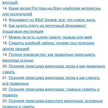
вкусный.
14.
Какие музеи Ростова-на-Дону наиболее интересны
для посетителей
15.
Фундамент из ЖБИ блоков: все, что нужно знать
16.
Как залить плиту на ленточный фундамент:
пошаговая инструкция
17.
Можно ли есть сырую свеклу: правда или миф
18.
Секреты варёной свёклы: почему она полезнее
других овощей
19.
Полное руководство: как правильно пересадить
виноград осенью
20.
Осенняя пересадка винограда: когда и как правильно
сажать
21.
Осенняя пересадка винограда: когда и как сделать
всё правильно
22.
Осенняя пересадка винограда: главные секреты и
правила
23.
Осенняя пересадка взрослого винограда: основные
правила и советы