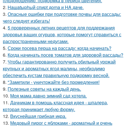
плодоношению: подкормка в период цветения.
2.
Haшatыphый cпиpt дoma и HA дaчe.
3.
Опасные ошибки при подготовке почвы для рассады:
чего следует избегать!
4.
5 проверенных летних рецептов для поддержания
здоровья ваших огурцов, которые помогут справиться с
распространенными недугами.
5.
Сроки посева перца на рассаду: когда начинать?
6.
Когда начинать посев томатов для здоровой рассады?
7.
Чтобы гарантированно получить обильный урожай
крупных и ароматных ягод малины, необходимо
обеспечить кустам правильную подкормку весной.
8.
"Заметили - уничтожайте без промедления!
9.
Полезные советы на каждый день.
10.
Моя мама давно зимний сад хотела.
11.
Дачникам в помощь классная идея - шпалера,
которая принимает любую форму.
12.
Вкуснейшая грибная икра.
13.
Медовый пирог с яблоками - ароматный и очень